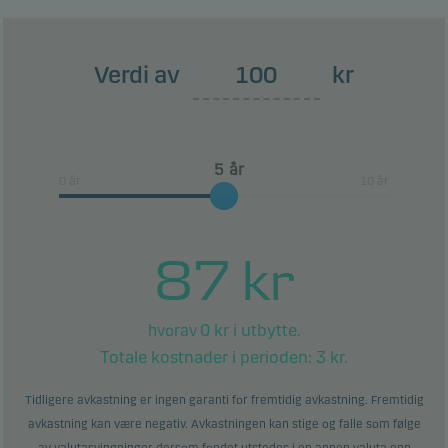
pålitelig indikator for fondets fremtidige
risikoprofil. Den laveste risikoklassifiseringen betyr
ikke at en investering i fondet er å anse som
Verdi av
kr
risikofri.
Dette produktet har ingen beskyttelse mot
ugunstig fremtidig markedsutvikling, og du kan
år
tape deler av eller hele din investering.
0 år
10 år
87
kr
0
kr i utbytte.
hvorav
Totale kostnader i perioden:
3
kr.
Tidligere avkastning er ingen garanti for fremtidig avkastning. Fremtidig
avkastning kan være negativ. Avkastningen kan stige og falle som følge