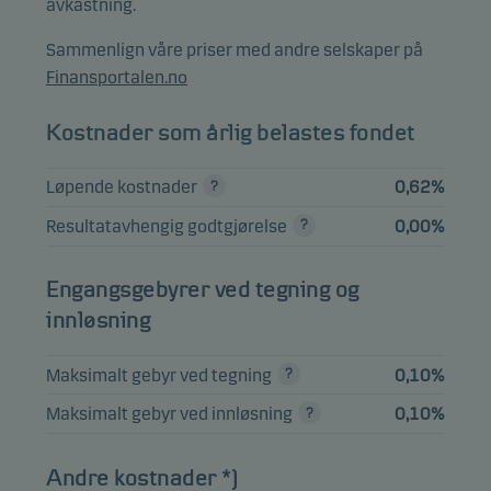
avkastning.
TSY INFL IX N/B
Sammenlign våre priser med andre selskaper på
1.125%
2,16%
Obligasjoner
USD
Finansportalen.no
15.10.2030
UNITED
Kostnader som årlig belastes fondet
KINGDOM I/L
2,15%
Obligasjoner
GBP
GILT 0.625%
Løpende kostnader
0,62%
22.03.2040
Resultatavhengig godtgjørelse
0,00%
TSY INFL IX N/B
1.125%
1,98%
Obligasjoner
USD
15.01.2033
Engangsgebyrer ved tegning og
innløsning
TSY INFL IX N/B
1.875%
1,86%
Obligasjoner
USD
Maksimalt gebyr ved tegning
0,10%
15.07.2034
Maksimalt gebyr ved innløsning
0,10%
TSY INFL IX N/B
0.125%
1,82%
Obligasjoner
USD
15.07.2031
Andre kostnader *)