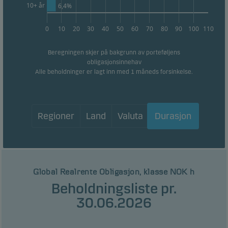
informasjonskapselfanen.
10+ år
6,4%
0
10
20
30
40
50
60
70
80
90
100
110
Markedsføring
Disse informasjonskapslene gjør det mulig for oss å
Beregningen skjer på bakgrunn av porteføljens
identifisere deg (enheten din) og profilen din for å gi
obligasjonsinnehav
Alle beholdninger er lagt inn med 1 måneds forsinkelse.
deg relevant innhold.
Regioner
Land
Valuta
Durasjon
Global Realrente Obligasjon, klasse NOK h
Beholdningsliste pr.
30.06.2026