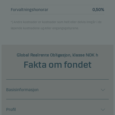
Forvaltningshonorar
0,50%
Se hele listen
*) Andre kostnader er kostnader som helt eller delvis inngår i de
Alle beholdninger er lagt inn med 1 måneds forsinkelse.
løpende kostnadene og/eller engangsgebyrene.
Global Realrente Obligasjon, klasse NOK h
Fakta om fondet
Basisinformasjon
Profil