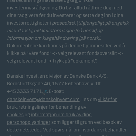
markedsføringsmateriale og utgjør ikke
investeringsrådgivning. Du bør alltid rådføre deg med
dine rådgivere før du investerer og sette deg inn i dine
investorrettigheter i
prospekte
t (
tilgjengeligt på engelsk
eller dansk),
nøkkelinformasjon (på norsk)
og
informasjon om klagehåndtering (på norsk)
.
Dokumentene kan finnes på denne hjemmesiden ved å
klikke på "Våre fond" -> velg relevant fondsoversikt ->
velg relevant fond -> trykk på "dokument".
Danske Invest, en divisjon av Danske Bank A/S,
Bernstorffsgade 40, 1577 København V. Tlf.
+45 3333 7171
. E-post:
danskeinvest@danskeinvest.com
. Les om
vilkår for
bruk
,
retningslinjer for behandling av
cookies
og
informatjon om bruk av dine
personopplysninger
som ligger til grunn ved besøk av
dette netstedet. Ved spørsmål om hvordan vi behandler