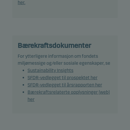
her.
Det forventes at fondets beholdning kan avvike
betydelig fra referanseindeksen for eksempel på
utsteder, kredittkvalitet, land og durasjon. Fondets
avkastning kan derfor avvike fra
referanseindeksen.
Bærekraftsdokumenter
Andeler kan normalt innløses på bankdager.
For ytterligere informasjon om fondets
miljømessige og/eller sosiale egenskaper, se
Anbefaling: Dette fondet egner seg muligens ikke
Sustainability Insights
for investorer med kortere investeringshorisont
SFDR-vedlegget til prospektet her
enn 3 år.
SFDR-vedlegget til årsrapporten her
Bærekraftsrelaterte opplysninger (web)
her