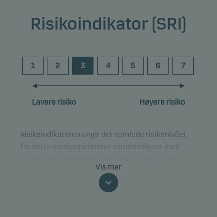
Risikoindikator (SRI)
1
2
3
4
5
6
7
Lavere risiko
Høyere risiko
Risikoindikatoren angir det samlede risikonivået
for dette verdipapirfondet sammenlignet med
andre investeringsprodukter. Indikatoren angir
Vis mer
hvor sannsynlig det er at du kan tape penger på
investeringen på grunn av markedsutviklingen.
Risikoklassfisieringen kan endre seg og er ikke en