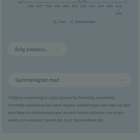
-17.59
-20
2016
2017
2018
2019
2020
2021
2022
2023
2024
2025
31.ju
l
2026
Fond
Referanseindeks
Årlig avkastning
Sammenlignet med
Tidligere avkastning er ingen garanti for fremtidig avkastning.
Fremtidig avkastning kan være negativ. Avkastningen kan stige og falle
som følge av valutasvingninger dersom fondet utstedes i en annen
valuta enn valutaen i landet der du er hjemmehørende.