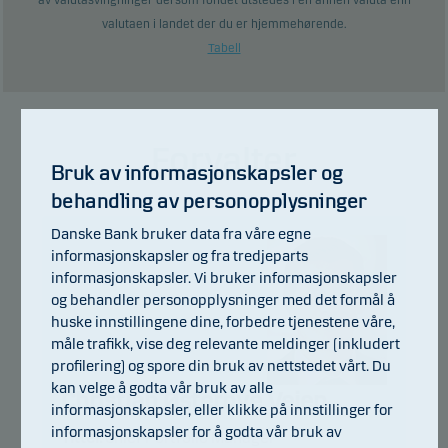
av valutasvingninger dersom fondet utstedes i en annen valuta enn
valutaen i landet der du er hjemmehørende.
Tabell
Forvalter
Bruk av informasjonskapsler og
behandling av personopplysninger
Danske Bank bruker data fra våre egne
informasjonskapsler og fra tredjeparts
informasjonskapsler. Vi bruker informasjonskapsler
og behandler personopplysninger med det formål å
huske innstillingene dine, forbedre tjenestene våre,
måle trafikk, vise deg relevante meldinger (inkludert
profilering) og spore din bruk av nettstedet vårt. Du
kan velge å godta vår bruk av alle
Christian Østerbye Vejen
informasjonskapsler, eller klikke på innstillinger for
informasjonskapsler for å godta vår bruk av
Tittel:
Chief Portfolio Manager