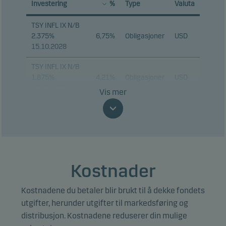
Investering
%
Type
Valuta
TSY INFL IX N/B
2.375%
6,75%
Obligasjoner
USD
15.10.2028
TSY INFL IX N/B
1.875%
4,21%
Obligasjoner
USD
15.07.2035
Vis mer
TSY INFL IX N/B
2.125%
3,86%
Obligasjoner
USD
15.01.2035
TSY INFL IX N/B
1.625%
2,96%
Obligasjoner
USD
Kostnader
15.10.2027
Kostnadene du betaler blir brukt til å dekke fondets
UNITED
KINGDOM I/L
utgifter, herunder utgifter til markedsføring og
2,69%
Obligasjoner
GBP
GILT 1.125%
distribusjon. Kostnadene reduserer din mulige
22.09.2035