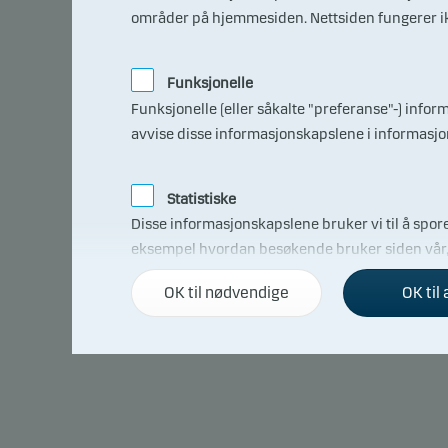
områder på hjemmesiden. Nettsiden fungerer ikk
inves
Risik
Funksjonelle
fonde
Funksjonelle (eller såkalte "preferanse"-) info
ikke 
avvise disse informasjonskapslene i informasj
Dette
marke
Statistiske
Disse informasjonskapslene bruker vi til å spore
eksempel hvordan besøkende bruker siden vår, h
informasjonskapselfanen.
OK til nødvendige
OK til 
0 år
Markedsføring
Disse informasjonskapslene gjør det mulig for os