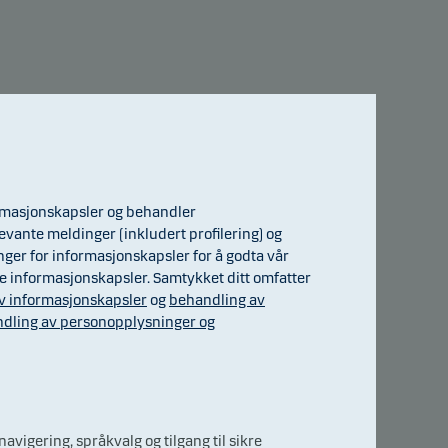
ormasjonskapsler og behandler
evante meldinger (inkludert profilering) og
7
inger for informasjonskapsler for å godta vår
ge informasjonskapsler. Samtykket ditt omfatter
v informasjonskapsler
og
behandling av
ko
dling av personopplysninger og
igering, språkvalg og tilgang til sikre