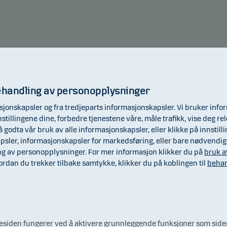
alutaen i landet der du er hjemmehørende.
Risikoindikator (SRI)
ehandling av personopplysninger
jonskapsler og fra tredjeparts informasjonskapsler. Vi bruker inf
illingene dine, forbedre tjenestene våre, måle trafikk, vise deg rel
1
2
3
4
5
6
 godta vår bruk av alle informasjonskapsler, eller klikke på innstill
apsler, informasjonskapsler for markedsføring, eller bare nødvendi
g av personopplysninger. For mer informasjon klikker du på
bruk a
vere risiko
Høyere risi
vordan du trekker tilbake samtykke, klikker du på koblingen til
behan
.
oindikatoren angir det samlede risikonivået for dette
ipapirfondet sammenlignet med andre investeringsprodukter.
esiden fungerer ved å aktivere grunnleggende funksjoner som sidenav
atoren angir hvor sannsynlig det er at du kan tape penger på