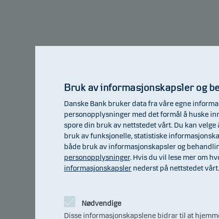
av valutasvingninger dersom fondet utstedes i en annen valuta enn v
Bruk av informasjonskapsler og b
Danske Bank bruker data fra våre egne informas
personopplysninger med det formål å huske innst
spore din bruk av nettstedet vårt. Du kan velge å
bruk av funksjonelle, statistiske informasjonsk
både bruk av informasjonskapsler og behandlin
La
personopplysninger
. Hvis du vil lese mer om h
informasjonskapsler
nederst på nettstedet vårt
Risik
Nødvendige
verd
Disse informasjonskapslene bidrar til at hjemm
Indik