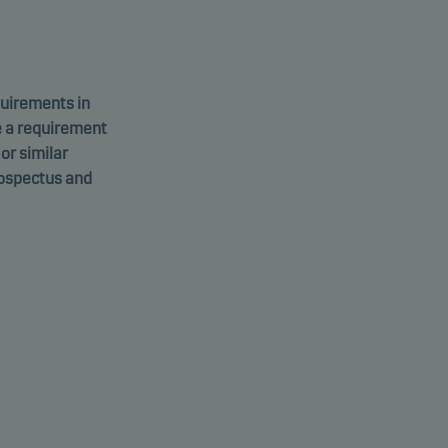
equirements in
e a requirement
 or similar
rospectus and
 Value
 p
GG00BPMPSJ20