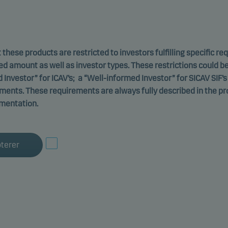
 these products are restricted to investors fulfilling specific r
ed amount as well as investor types. These restrictions could b
d Investor” for ICAV’s; a “Well-informed Investor” for SICAV SIF’s
ements. These requirements are always fully described in the p
mentation.
Danske Invest PCC Limited
terer
 Fixed Income Relative
und, NOK Sub-Class W
mmer miljømessige eller sosiale egenskaper
-
ISIN: 