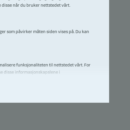
disse når du bruker nettstedet vårt.
for
tyr
inger som påvirker måten siden vises på. Du kan
alisere funksjonaliteten til nettstedet vårt. For
se disse informasjonskapslene i
3
år
3 år
ant innhold.