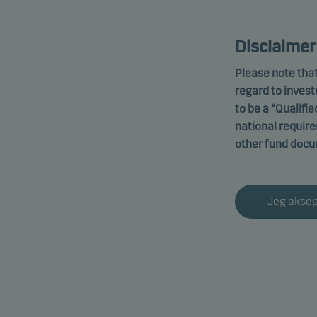
Disclaimer
Please note that
regard to invest
to be a “Qualifie
national requir
other fund docu
Jeg aksep
Hedge
F
Fond som fre