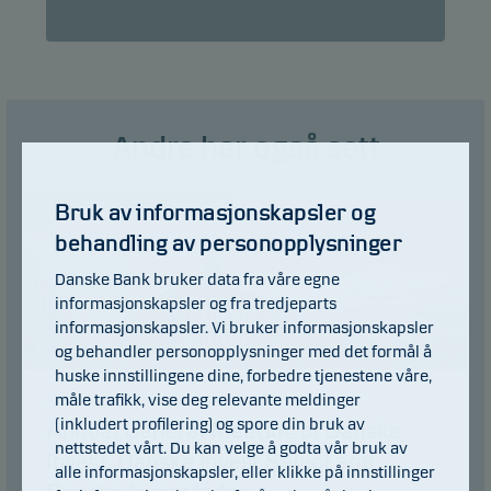
Andre har også sett
Bruk av informasjonskapsler og
behandling av personopplysninger
Danske Bank bruker data fra våre egne
informasjonskapsler og fra tredjeparts
informasjonskapsler. Vi bruker informasjonskapsler
og behandler personopplysninger med det formål å
huske innstillingene dine, forbedre tjenestene våre,
måle trafikk, vise deg relevante meldinger
09.12.2024
(inkludert profilering) og spore din bruk av
Annual General Meeting of Danske
nettstedet vårt. Du kan velge å godta vår bruk av
Invest, Danske Invest Select and
alle informasjonskapsler, eller klikke på innstillinger