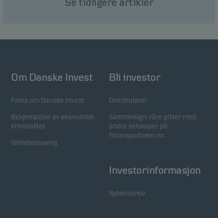
Se tidligere artikler
funksjoner ser er på. Du kan avvise disse
informasjonskapslene i informasjonskapselfanen.
Markedsføring
Disse informasjonskapslene gjør det mulig for oss å
identifisere deg (enheten din) og profilen din for å gi
Om Danske Invest
Bli investor
deg relevant innhold.
Fakta om Danske Invest
Distributører
Bekjempelse av økonomisk
Sammenlign våre priser med
kriminalitet
andre selskaper på
Finansportalen.no
Whistleblowing
Investorinformasjon
Nyhetsarkiv