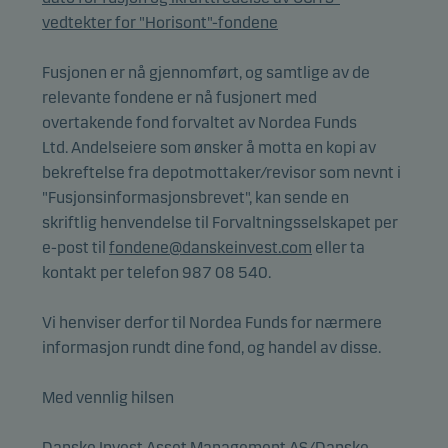
vedtekter for "Horisont"-fondene
Fusjonen er nå gjennomført, og samtlige av de
relevante fondene er nå fusjonert med
overtakende fond forvaltet av Nordea Funds
Ltd. Andelseiere som ønsker å motta en kopi av
bekreftelse fra depotmottaker/revisor som nevnt i
"Fusjonsinformasjonsbrevet", kan sende en
skriftlig henvendelse til Forvaltningsselskapet per
e-post til
fondene@danskeinvest.com
eller ta
kontakt per telefon 987 08 540.
Vi henviser derfor til Nordea Funds for nærmere
informasjon rundt dine fond, og handel av disse.
Med vennlig hilsen
Danske Invest Asset Management AS/Danske