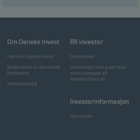
uten disse informasjonskapslene, og du kan ikke
avvise disse når du bruker nettstedet vårt.
Funksjonelle
Funksjonelle (eller såkalte "preferanse"-)
Om Danske Invest
Bli investor
informasjonskapsler gjør at vår hjemmeside husker
dine valg av innstillinger som påvirker måten siden
Fakta om Danske Invest
Distributører
vises på. Du kan avvise disse informasjonskapslene
Bekjempelse av økonomisk
Sammenlign våre priser med
i informasjonskapselfanen.
kriminalitet
andre selskaper på
Finansportalen.no
Whistleblowing
Statistiske
Disse informasjonskapslene bruker vi til å spore
Investorinformasjon
atferden til våre besøkende på et aggregert nivå for
å måle og optimalisere funksjonaliteten til
Nyhetsarkiv
nettstedet vårt. For eksempel hvordan besøkende
bruker siden vår, hvilken region de er fra og hvilke
funksjoner ser er på. Du kan avvise disse