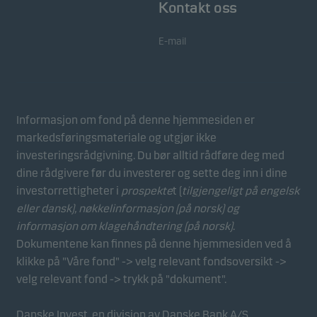
Kontakt oss
informasjonskapslene i informasjonskapselfanen.
E-mail
Markedsføring
Disse informasjonskapslene gjør det mulig for oss å
identifisere deg (enheten din) og profilen din for å gi
deg relevant innhold.
Informasjon om fond på denne hjemmesiden er
markedsføringsmateriale og utgjør ikke
investeringsrådgivning. Du bør alltid rådføre deg med
dine rådgivere før du investerer og sette deg inn i dine
investorrettigheter i
prospekte
t (
tilgjengeligt på engelsk
eller dansk),
nøkkelinformasjon (på norsk)
og
informasjon om klagehåndtering (på norsk)
.
Dokumentene kan finnes på denne hjemmesiden ved å
klikke på "Våre fond" -> velg relevant fondsoversikt ->
velg relevant fond -> trykk på "dokument".
Danske Invest, en divisjon av Danske Bank A/S,