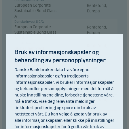
Danske Invest SICAV
European Corporate
Rentefond,
Sustainable Bond Class
Europa
A
Danske Invest SICAV
European Corporate
Rentefond,
Sustainable Bond Class
Europa
A-nok h
Danske Invest
Rentefond,
Global High Yield
Bruk av informasjonskapsler og
Global
Obligasjon, klasse NOK h
behandling av personopplysninger
Danske Invest
Rentefond,
Global Realrente
Global
Danske Bank bruker data fra våre egne
Obligasjon, klasse NOK h
informasjonskapsler og fra tredjeparts
Danske Invest
Nordisk
Rentefond,
informasjonskapsler. Vi bruker informasjonskapsler
Kredittobligasjon, klasse
Norden
og behandler personopplysninger med det formål å
NOK h
huske innstillingene dine, forbedre tjenestene våre,
Danske Invest
Rentefond,
måle trafikk, vise deg relevante meldinger
Norsk Kort Obligasjon,
Norge
(inkludert profilering) og spore din bruk av
klasse NOK
Rentefond,
nettstedet vårt. Du kan velge å godta vår bruk av
Danske Invest 2
Norsk Likviditet Class A
Norge
alle informasjonskapsler, eller klikke på innstillinger
Rentefond,
Danske Invest 2
for informasjonskapsler for å godta vår bruk av