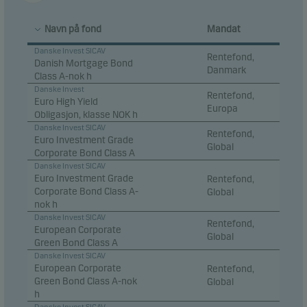
Navn på fond
Mandat
Danske Invest SICAV
Rentefond,
Danish Mortgage Bond
Danmark
Class A-nok h
Danske Invest
Rentefond,
Euro High Yield
Europa
Obligasjon, klasse NOK h
Danske Invest SICAV
Rentefond,
Euro Investment Grade
Global
Corporate Bond Class A
Danske Invest SICAV
Euro Investment Grade
Rentefond,
Corporate Bond Class A-
Global
nok h
Danske Invest SICAV
Rentefond,
European Corporate
Global
Green Bond Class A
Danske Invest SICAV
European Corporate
Rentefond,
Green Bond Class A-nok
Global
h