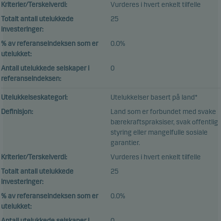
Kriterier/Terskelverdi:
Vurderes i hvert enkelt tilfelle
Totalt antall utelukkede
25
investeringer:
% av referanseindeksen som er
0.0%
utelukket:
Antall utelukkede selskaper i
0
referanseindeksen:
Utelukkelseskategori:
Utelukkelser basert på land*
Definisjon:
Land som er forbundet med svake
bærekraftspraksiser, svak offentlig
styring eller mangelfulle sosiale
garantier.
Kriterier/Terskelverdi:
Vurderes i hvert enkelt tilfelle
Totalt antall utelukkede
25
investeringer:
% av referanseindeksen som er
0.0%
utelukket:
Antall utelukkede selskaper i
0