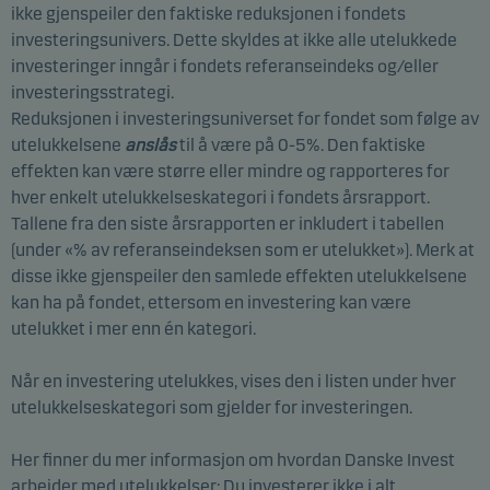
ikke gjenspeiler den faktiske reduksjonen i fondets
investeringsunivers. Dette skyldes at ikke alle utelukkede
investeringer inngår i fondets referanseindeks og/eller
investeringsstrategi.
Reduksjonen i investeringsuniverset for fondet som følge av
utelukkelsene
anslås
til å være på 0-5%. Den faktiske
effekten kan være større eller mindre og rapporteres for
hver enkelt utelukkelseskategori i fondets årsrapport.
Tallene fra den siste årsrapporten er inkludert i tabellen
(under «% av referanseindeksen som er utelukket»). Merk at
disse ikke gjenspeiler den samlede effekten utelukkelsene
kan ha på fondet, ettersom en investering kan være
utelukket i mer enn én kategori.
Når en investering utelukkes, vises den i listen under hver
utelukkelseskategori som gjelder for investeringen.
Her finner du mer informasjon om hvordan Danske Invest
arbeider med utelukkelser:
Du investerer ikke i alt