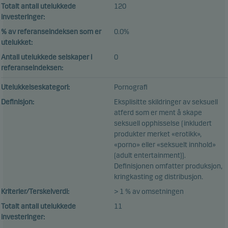
Totalt antall utelukkede
120
investeringer:
% av referanseindeksen som er
0.0%
utelukket:
Antall utelukkede selskaper i
0
referanseindeksen:
Utelukkelseskategori:
Pornografi
Definisjon:
Eksplisitte skildringer av seksuell
atferd som er ment å skape
seksuell opphisselse (inkludert
produkter merket «erotikk»,
«porno» eller «seksuelt innhold»
(adult entertainment)).
Definisjonen omfatter produksjon,
kringkasting og distribusjon.
Kriterier/Terskelverdi:
> 1 % av omsetningen
Totalt antall utelukkede
11
investeringer: