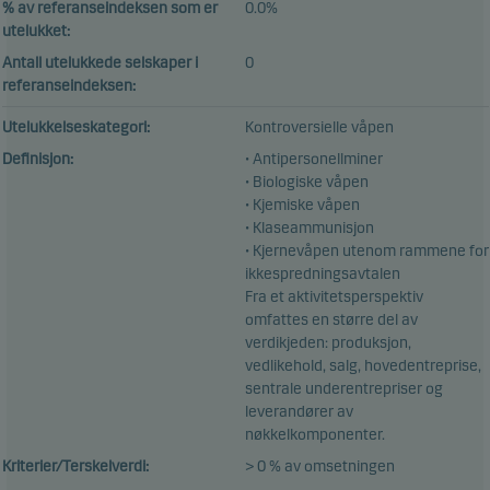
% av referanseindeksen som er
0.0%
utelukket:
Antall utelukkede selskaper i
0
referanseindeksen:
Utelukkelseskategori:
Kontroversielle våpen
Definisjon:
• Antipersonellminer
• Biologiske våpen
• Kjemiske våpen
• Klaseammunisjon
• Kjernevåpen utenom rammene for
ikkespredningsavtalen
Fra et aktivitetsperspektiv
omfattes en større del av
verdikjeden: produksjon,
vedlikehold, salg, hovedentreprise,
sentrale underentrepriser og
leverandører av
nøkkelkomponenter.
Kriterier/Terskelverdi:
> 0 % av omsetningen