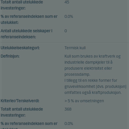
Totalt antall utelukkede
45
investeringer:
% av referanseindeksen som er
0.0%
utelukket:
Antall utelukkede selskaper i
0
referanseindeksen:
Utelukkelseskategori:
Termisk kull
Definisjon:
Kull som brukes av kraftverk og
industrielle dampkjeler til å
produsere elektrisitet eller
prosessdamp.
I tillegg til en rekke former for
gruvevirksomhet (dvs. produksjon)
omfattes også kraftproduksjon.
Kriterier/Terskelverdi:
> 5 % av omsetningen
Totalt antall utelukkede
368
investeringer:
% av referanseindeksen som er
0.0%