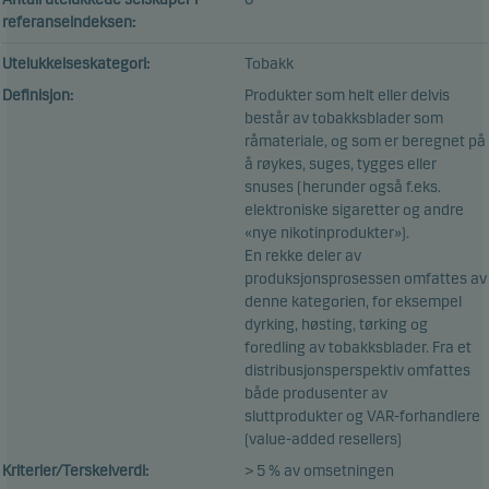
referanseindeksen:
Utelukkelseskategori:
Tobakk
Definisjon:
Produkter som helt eller delvis
består av tobakksblader som
råmateriale, og som er beregnet på
å røykes, suges, tygges eller
snuses (herunder også f.eks.
elektroniske sigaretter og andre
«nye nikotinprodukter»).
En rekke deler av
produksjonsprosessen omfattes av
denne kategorien, for eksempel
dyrking, høsting, tørking og
foredling av tobakksblader. Fra et
distribusjonsperspektiv omfattes
både produsenter av
sluttprodukter og VAR-forhandlere
(value-added resellers)
Kriterier/Terskelverdi:
> 5 % av omsetningen