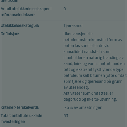
utelukket:
Antall utelukkede selskaper i
0
referanseindeksen:
Utelukkelseskategori:
Tjæresand
Definisjon:
Ukonvensjonelle
petroleumsforekomster i form av
enten løs sand eller delvis
konsolidert sandstein som
inneholder en naturlig blanding av
sand, leire og vann, mettet med en
tett og ekstremt tyktflytende type
petroleum kalt bitumen (ofte omtalt
som tjære og tjæresand på grunn
av utseendet).
Aktiviteter som omfattes, er
dagbrudd og in-situ-utvinning.
Kriterier/Terskelverdi:
> 5 % av omsetningen
Totalt antall utelukkede
53
investeringer: