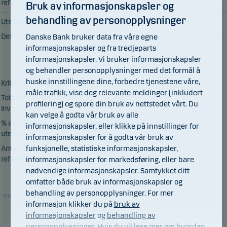
referanseindeksen:
Bruk av informasjonskapsler og
behandling av personopplysninger
Utelukkelseskategori:
SPU (Statens Pensjon Utland)
Danske Bank bruker data fra våre egne
Definisjon:
Selskaper på utelukkelseslisten til
informasjonskapsler og fra tredjeparts
Norges Bank Investment
Management / Statens
informasjonskapsler. Vi bruker informasjonskapsler
Pensjonsfond Utland.
og behandler personopplysninger med det formål å
huske innstillingene dine, forbedre tjenestene våre,
Kriterier/Terskelverdi:
Vurderes i hvert enkelt tilfelle
måle trafikk, vise deg relevante meldinger (inkludert
Totalt antall utelukkede
180
profilering) og spore din bruk av nettstedet vårt. Du
investeringer:
kan velge å godta vår bruk av alle
% av referanseindeksen som er
0.0%
informasjonskapsler, eller klikke på innstillinger for
utelukket:
informasjonskapsler for å godta vår bruk av
funksjonelle, statistiske informasjonskapsler,
Antall utelukkede selskaper i
0
informasjonskapsler for markedsføring, eller bare
referanseindeksen:
nødvendige informasjonskapsler. Samtykket ditt
omfatter både bruk av informasjonskapsler og
behandling av personopplysninger. For mer
*Del av bærekraftsstandarder
informasjon klikker du på
bruk av
informasjonskapsler
og
behandling av
personopplysninger
. Hvis du vil lese mer om hvordan