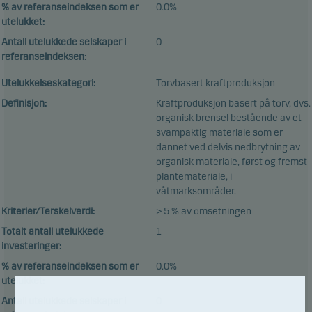
% av referanseindeksen som er
0.0%
utelukket:
Antall utelukkede selskaper i
0
referanseindeksen:
Utelukkelseskategori:
Torvbasert kraftproduksjon
Definisjon:
Kraftproduksjon basert på torv, dvs.
organisk brensel bestående av et
svampaktig materiale som er
dannet ved delvis nedbrytning av
organisk materiale, først og fremst
plantemateriale, i
våtmarksområder.
Kriterier/Terskelverdi:
> 5 % av omsetningen
Totalt antall utelukkede
1
investeringer:
% av referanseindeksen som er
0.0%
utelukket:
Antall utelukkede selskaper i
0