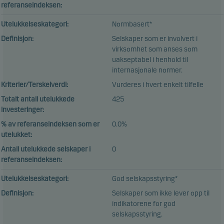
referanseindeksen:
Utelukkelseskategori:
Normbasert*
Definisjon:
Selskaper som er involvert i
virksomhet som anses som
uakseptabel i henhold til
internasjonale normer.
Kriterier/Terskelverdi:
Vurderes i hvert enkelt tilfelle
Totalt antall utelukkede
425
investeringer:
% av referanseindeksen som er
0.0%
utelukket:
Antall utelukkede selskaper i
0
referanseindeksen:
Utelukkelseskategori:
God selskapsstyring*
Definisjon:
Selskaper som ikke lever opp til
indikatorene for god
selskapsstyring.