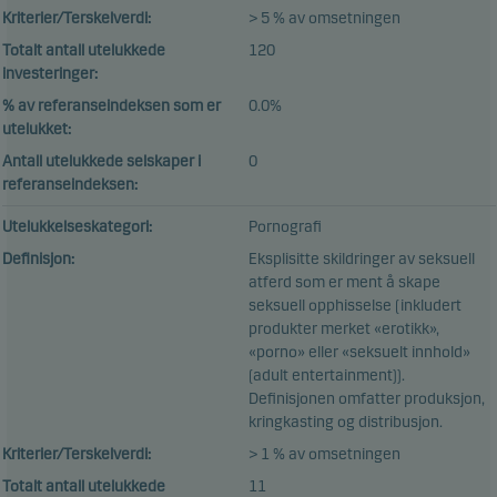
Kriterier/Terskelverdi:
> 5 % av omsetningen
Totalt antall utelukkede
120
investeringer:
% av referanseindeksen som er
0.0%
utelukket:
Antall utelukkede selskaper i
0
referanseindeksen:
Utelukkelseskategori:
Pornografi
Definisjon:
Eksplisitte skildringer av seksuell
atferd som er ment å skape
seksuell opphisselse (inkludert
produkter merket «erotikk»,
«porno» eller «seksuelt innhold»
(adult entertainment)).
Definisjonen omfatter produksjon,
kringkasting og distribusjon.
Kriterier/Terskelverdi:
> 1 % av omsetningen
Totalt antall utelukkede
11