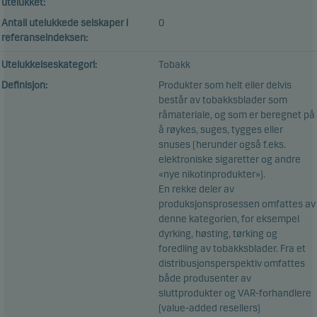
utelukket:
Antall utelukkede selskaper i
0
referanseindeksen:
Utelukkelseskategori:
Tobakk
Definisjon:
Produkter som helt eller delvis
består av tobakksblader som
råmateriale, og som er beregnet på
å røykes, suges, tygges eller
snuses (herunder også f.eks.
elektroniske sigaretter og andre
«nye nikotinprodukter»).
En rekke deler av
produksjonsprosessen omfattes av
denne kategorien, for eksempel
dyrking, høsting, tørking og
foredling av tobakksblader. Fra et
distribusjonsperspektiv omfattes
både produsenter av
sluttprodukter og VAR-forhandlere
(value-added resellers)