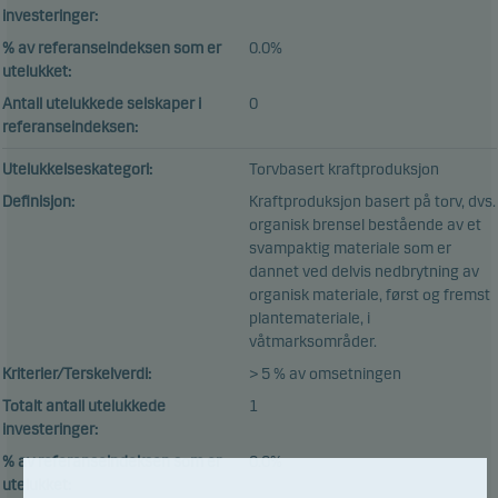
investeringer:
% av referanseindeksen som er
0.0%
utelukket:
Antall utelukkede selskaper i
0
referanseindeksen:
Utelukkelseskategori:
Torvbasert kraftproduksjon
Definisjon:
Kraftproduksjon basert på torv, dvs.
organisk brensel bestående av et
svampaktig materiale som er
dannet ved delvis nedbrytning av
organisk materiale, først og fremst
plantemateriale, i
våtmarksområder.
Kriterier/Terskelverdi:
> 5 % av omsetningen
Totalt antall utelukkede
1
investeringer:
% av referanseindeksen som er
0.0%
utelukket: