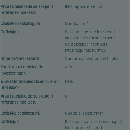
Antall utelukkede selskaper i
Ikke rapportert ennå
referanseindeksen:
Utelukkelseskategori:
Normbasert*
Definisjon:
Selskaper som er involvert i
virksomhet som anses som
uakseptabel i henhold til
internasjonale normer.
Kriterier/Terskelverdi:
Vurderes i hvert enkelt tilfelle
Totalt antall utelukkede
425
investeringer:
% av referanseindeksen som er
0.0%
utelukket:
Antall utelukkede selskaper i
0
referanseindeksen:
Utelukkelseskategori:
God selskapsstyring*
Definisjon:
Selskaper som ikke lever opp til
indikatorene for god