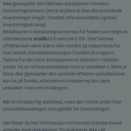
ikke gjenspeiler den faktiske reduksjonen i fondets
investeringsunivers. Dette skyldes at ikke alle utelukkede
investeringer inngår i fondets referanseindeks og/eller
investeringsstrategi.
Reduksjonen i investeringsuniverset for fondet som følge av
utelukkelsene
anslås
til å være på 0-5%. Den faktiske
effekten kan være større eller mindre og rapporteres for
hver enkelt utelukkelseskategori i fondets årsrapport.
Tallene fra den siste årsrapporten er inkludert i tabellen
(under «% av referanseindeksen som er utelukket»). Merk at
disse ikke gjenspeiler den samlede effekten utelukkelsene
kan ha på fondet, ettersom en investering kan være
utelukket i mer enn én kategori.
Når en investering utelukkes, vises den i listen under hver
utelukkelseskategori som gjelder for investeringen.
Her finner du mer informasjon om hvordan Danske Invest
arbeider med utelukkelser:
Du investerer ikke i alt