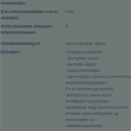
investeringer:
% av referanseindeksen som er
0.0%
utelukket:
Antall utelukkede selskaper i
0
referanseindeksen:
Utelukkelseskategori:
Kontroversielle våpen
Definisjon:
• Antipersonellminer
• Biologiske våpen
• Kjemiske våpen
• Klaseammunisjon
• Kjernevåpen utenom rammene for
ikkespredningsavtalen
Fra et aktivitetsperspektiv
omfattes en større del av
verdikjeden: produksjon,
vedlikehold, salg, hovedentreprise,
sentrale underentrepriser og
leverandører av
nøkkelkomponenter.