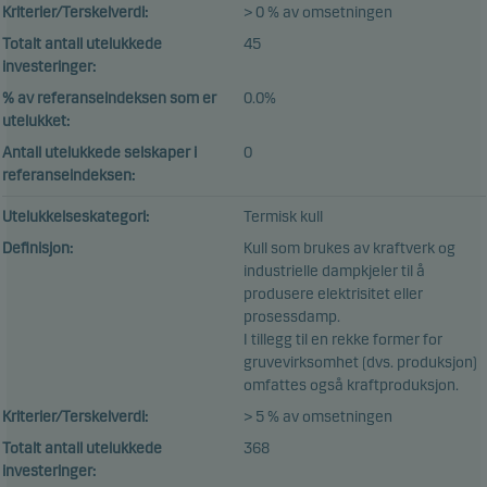
Kriterier/Terskelverdi:
> 0 % av omsetningen
Totalt antall utelukkede
45
investeringer:
% av referanseindeksen som er
0.0%
utelukket:
Antall utelukkede selskaper i
0
referanseindeksen:
Utelukkelseskategori:
Termisk kull
Definisjon:
Kull som brukes av kraftverk og
industrielle dampkjeler til å
produsere elektrisitet eller
prosessdamp.
I tillegg til en rekke former for
gruvevirksomhet (dvs. produksjon)
omfattes også kraftproduksjon.
Kriterier/Terskelverdi:
> 5 % av omsetningen
Totalt antall utelukkede
368
investeringer: