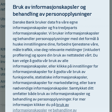
Antall utelukkede selskaper i
0
Bruk av informasjonskapsler og
referanseindeksen:
behandling av personopplysninger
Utelukkelseskategori:
SPU (Statens Pensjon Utland)
Danske Bank bruker data fra våre egne
Definisjon:
Selskaper på utelukkelseslisten til
informasjonskapsler og fra tredjeparts
Norges Bank Investment
informasjonskapsler. Vi bruker informasjonskapsler
Management / Statens
og behandler personopplysninger med det formål å
Pensjonsfond Utland.
huske innstillingene dine, forbedre tjenestene våre,
Kriterier/Terskelverdi:
Vurderes i hvert enkelt tilfelle
måle trafikk, vise deg relevante meldinger (inkludert
profilering) og spore din bruk av nettstedet vårt. Du
Totalt antall utelukkede
180
kan velge å godta vår bruk av alle
investeringer:
informasjonskapsler, eller klikke på innstillinger for
% av referanseindeksen som er
0.0%
informasjonskapsler for å godta vår bruk av
utelukket:
funksjonelle, statistiske informasjonskapsler,
Antall utelukkede selskaper i
0
informasjonskapsler for markedsføring, eller bare
referanseindeksen:
nødvendige informasjonskapsler. Samtykket ditt
omfatter både bruk av informasjonskapsler og
behandling av personopplysninger. For mer
informasjon klikker du på
bruk av
*Del av bærekraftsstandarder
informasjonskapsler
og
behandling av