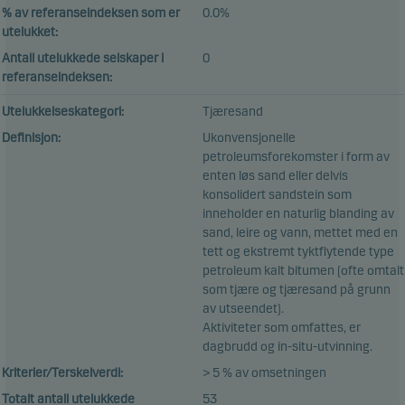
% av referanseindeksen som er
0.0%
utelukket:
Antall utelukkede selskaper i
0
referanseindeksen:
Utelukkelseskategori:
Tjæresand
Definisjon:
Ukonvensjonelle
petroleumsforekomster i form av
enten løs sand eller delvis
konsolidert sandstein som
inneholder en naturlig blanding av
sand, leire og vann, mettet med en
tett og ekstremt tyktflytende type
petroleum kalt bitumen (ofte omtalt
som tjære og tjæresand på grunn
av utseendet).
Aktiviteter som omfattes, er
dagbrudd og in-situ-utvinning.
Kriterier/Terskelverdi:
> 5 % av omsetningen
Totalt antall utelukkede
53