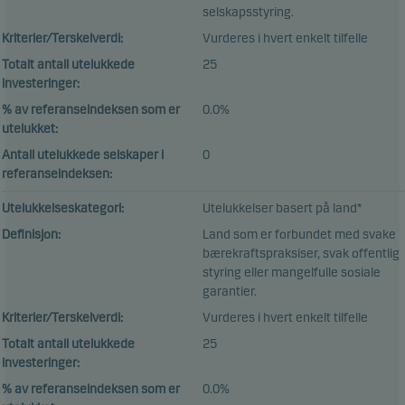
selskapsstyring.
Kriterier/Terskelverdi:
Vurderes i hvert enkelt tilfelle
Totalt antall utelukkede
25
investeringer:
% av referanseindeksen som er
0.0%
utelukket:
Antall utelukkede selskaper i
0
referanseindeksen:
Utelukkelseskategori:
Utelukkelser basert på land*
Definisjon:
Land som er forbundet med svake
bærekraftspraksiser, svak offentlig
styring eller mangelfulle sosiale
garantier.
Kriterier/Terskelverdi:
Vurderes i hvert enkelt tilfelle
Totalt antall utelukkede
25
investeringer:
% av referanseindeksen som er
0.0%