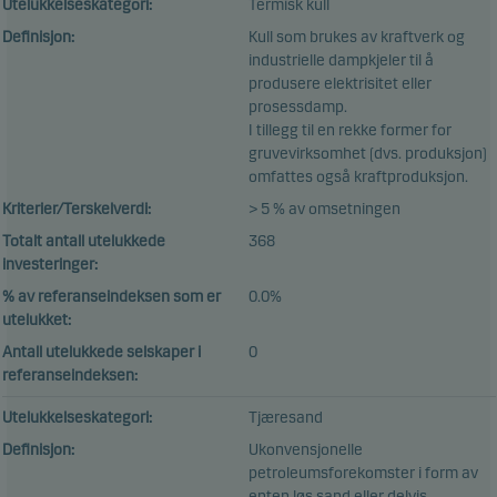
Utelukkelseskategori:
Termisk kull
Definisjon:
Kull som brukes av kraftverk og
industrielle dampkjeler til å
produsere elektrisitet eller
prosessdamp.
I tillegg til en rekke former for
gruvevirksomhet (dvs. produksjon)
omfattes også kraftproduksjon.
Kriterier/Terskelverdi:
> 5 % av omsetningen
Totalt antall utelukkede
368
investeringer:
% av referanseindeksen som er
0.0%
utelukket:
Antall utelukkede selskaper i
0
referanseindeksen:
Utelukkelseskategori:
Tjæresand
Definisjon:
Ukonvensjonelle
petroleumsforekomster i form av
enten løs sand eller delvis