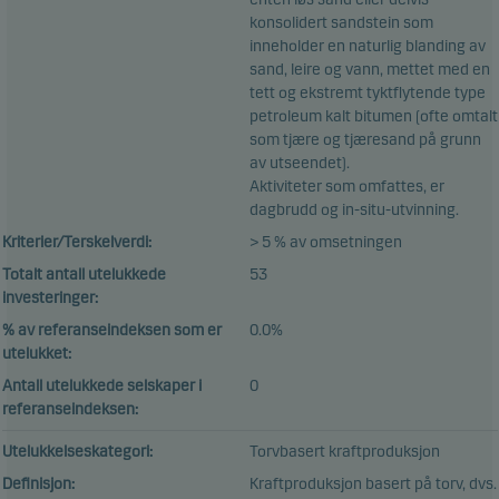
konsolidert sandstein som
inneholder en naturlig blanding av
sand, leire og vann, mettet med en
tett og ekstremt tyktflytende type
petroleum kalt bitumen (ofte omtalt
som tjære og tjæresand på grunn
av utseendet).
Aktiviteter som omfattes, er
dagbrudd og in-situ-utvinning.
Kriterier/Terskelverdi:
> 5 % av omsetningen
Totalt antall utelukkede
53
investeringer:
% av referanseindeksen som er
0.0%
utelukket:
Antall utelukkede selskaper i
0
referanseindeksen:
Utelukkelseskategori:
Torvbasert kraftproduksjon
Definisjon:
Kraftproduksjon basert på torv, dvs.