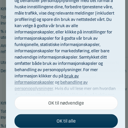
og behandler personopplysninger med det formål å
Pensjonsfond Utland.
huske innstillingene dine, forbedre tjenestene våre,
Kriterier/Terskelverdi:
Vurderes i hvert enkelt tilfelle
måle trafikk, vise deg relevante meldinger (inkludert
Totalt antall utelukkede
180
profilering) og spore din bruk av nettstedet vårt. Du
investeringer:
kan velge å godta vår bruk av alle
% av referanseindeksen som er
0.0%
informasjonskapsler, eller klikke på innstillinger for
utelukket:
informasjonskapsler for å godta vår bruk av
funksjonelle, statistiske informasjonskapsler,
Antall utelukkede selskaper i
0
informasjonskapsler for markedsføring, eller bare
referanseindeksen:
nødvendige informasjonskapsler. Samtykket ditt
Utelukkelseskategori:
PAB (Paris Aligned Benchmark)
omfatter både bruk av informasjonskapsler og
behandling av personopplysninger. For mer
Definisjon:
Aktivitetsbaserte utelukkelser som
informasjon klikker du på
bruk av
omtales i delegert
informasjonskapsler
og
behandling av
kommisjonsforordning (EU)
personopplysninger
. Hvis du vil lese mer om hvordan
2020/1818 artikkel 12 nr. 1 bokstav
du trekker tilbake samtykke, klikker du på koblingen
a–g.
til
behandling av personopplysninger og
OK til nødvendige
Kriterier/Terskelverdi:
Flere terskelverdier
informasjonskapsler
nederst på nettstedet vårt.
Totalt antall utelukkede
1258
investeringer:
OK til alle
% av referanseindeksen som er
Ikke rapportert ennå
Nødvendige