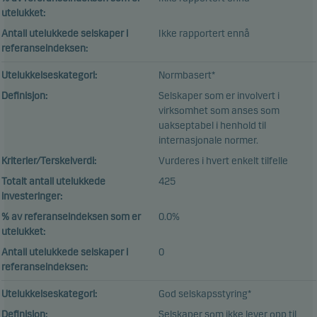
utelukket:
Antall utelukkede selskaper i
Ikke rapportert ennå
referanseindeksen:
Utelukkelseskategori:
Normbasert*
Definisjon:
Selskaper som er involvert i
virksomhet som anses som
uakseptabel i henhold til
internasjonale normer.
Kriterier/Terskelverdi:
Vurderes i hvert enkelt tilfelle
Totalt antall utelukkede
425
investeringer:
% av referanseindeksen som er
0.0%
utelukket:
Antall utelukkede selskaper i
0
referanseindeksen:
Utelukkelseskategori:
God selskapsstyring*
Definisjon:
Selskaper som ikke lever opp til