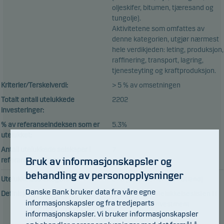
oljeskifer, bitumen, tjæresand og
tungolje).
Aktivitetene som omfattes av
denne kategorien, utgjør nærmest
hele verdikjeden: leting, produksjon,
raffinering, transport, lagring,
tjenesteyting og kraftproduksjon.
Kriterier/Terskelverdi:
> 5 % av omsetningen
Totalt antall utelukkede
2202
investeringer:
% av referanseindeksen som er
5.3%
utelukket:
Antall utelukkede selskaper i
7
Bruk av informasjonskapsler og
referanseindeksen:
behandling av personopplysninger
Utelukkelseskategori:
SPU (Statens Pensjon Utland)
Danske Bank bruker data fra våre egne
Definisjon:
Selskaper på utelukkelseslisten til
informasjonskapsler og fra tredjeparts
Norges Bank Investment
informasjonskapsler. Vi bruker informasjonskapsler
Management / Statens