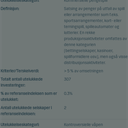
Utelukkelseskategori:
Kommersielle pengespill
Definisjon:
Satsing av penger på utfall av spill
eller arrangementer som f.eks.
sportsarrangementer, kort- eller
terningspill, spilleautomater og
lotterier. En rekke
produksjonsaktiviteter omfattes av
denne kategorien
(bettingselskaper, kasinoer,
spillformidlere osv.), men også visse
distribusjonsaktiviteter.
Kriterier/Terskelverdi:
> 5 % av omsetningen
Totalt antall utelukkede
307
investeringer:
% av referanseindeksen som er
0.3%
utelukket:
Antall utelukkede selskaper i
2
referanseindeksen:
Utelukkelseskategori:
Kontroversielle våpen