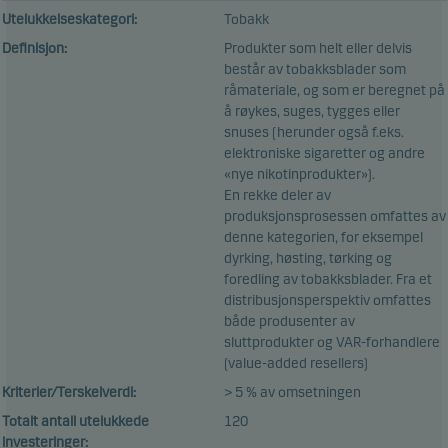
Utelukkelseskategori:
Tobakk
Definisjon:
Produkter som helt eller delvis
består av tobakksblader som
råmateriale, og som er beregnet på
å røykes, suges, tygges eller
snuses (herunder også f.eks.
elektroniske sigaretter og andre
«nye nikotinprodukter»).
En rekke deler av
produksjonsprosessen omfattes av
denne kategorien, for eksempel
dyrking, høsting, tørking og
foredling av tobakksblader. Fra et
distribusjonsperspektiv omfattes
både produsenter av
sluttprodukter og VAR-forhandlere
(value-added resellers)
Kriterier/Terskelverdi:
> 5 % av omsetningen
Totalt antall utelukkede
120
investeringer: