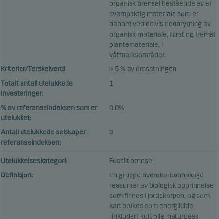
organisk brensel bestående av et
svampaktig materiale som er
dannet ved delvis nedbrytning av
organisk materiale, først og fremst
plantemateriale, i
våtmarksområder.
Kriterier/Terskelverdi:
> 5 % av omsetningen
Totalt antall utelukkede
1
investeringer:
% av referanseindeksen som er
0.0%
utelukket:
Antall utelukkede selskaper i
0
referanseindeksen:
Utelukkelseskategori:
Fossilt brensel
Definisjon:
En gruppe hydrokarbonholdige
ressurser av biologisk opprinnelse
som finnes i jordskorpen, og som
kan brukes som energikilde
(inkludert kull, olje, naturgass,