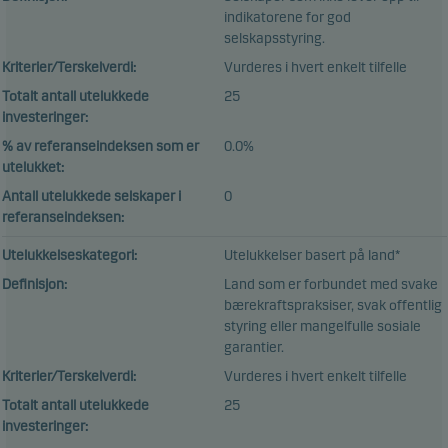
indikatorene for god
selskapsstyring.
Kriterier/Terskelverdi:
Vurderes i hvert enkelt tilfelle
Totalt antall utelukkede
25
investeringer:
% av referanseindeksen som er
0.0%
utelukket:
Antall utelukkede selskaper i
0
referanseindeksen:
Utelukkelseskategori:
Utelukkelser basert på land*
Definisjon:
Land som er forbundet med svake
bærekraftspraksiser, svak offentlig
styring eller mangelfulle sosiale
garantier.
Kriterier/Terskelverdi:
Vurderes i hvert enkelt tilfelle
Totalt antall utelukkede
25
investeringer: