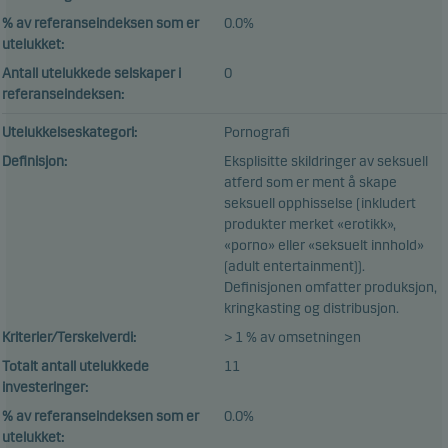
% av referanseindeksen som er
0.0%
utelukket:
Antall utelukkede selskaper i
0
referanseindeksen:
Utelukkelseskategori:
Pornografi
Definisjon:
Eksplisitte skildringer av seksuell
atferd som er ment å skape
seksuell opphisselse (inkludert
produkter merket «erotikk»,
«porno» eller «seksuelt innhold»
(adult entertainment)).
Definisjonen omfatter produksjon,
kringkasting og distribusjon.
Kriterier/Terskelverdi:
> 1 % av omsetningen
Totalt antall utelukkede
11
investeringer:
% av referanseindeksen som er
0.0%
utelukket: