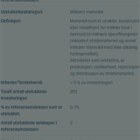
referanseindeksen:
Utelukkelseskategori:
Militært materiell
Definisjon:
Materiell som er utviklet, konstruert
eller modifisert for militær bruk i
henhold til militære spesifikasjoner
(inkludert stridsmateriell og annet
militært materiell med ikke-dødelig
funksjonalitet).
Aktiviteter som omfattes, er
produksjon, vedlikehold, reparasjon
og distribusjon av stridsmateriell.
Kriterier/Terskelverdi:
> 5 % av omsetningen
Totalt antall utelukkede
201
investeringer:
% av referanseindeksen som er
0.7%
utelukket:
Antall utelukkede selskaper i
2
referanseindeksen: