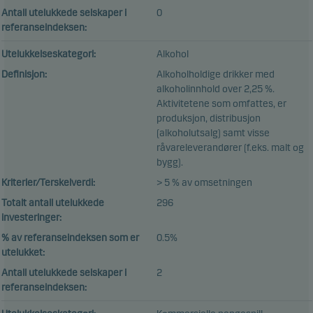
Antall utelukkede selskaper i
0
referanseindeksen:
Utelukkelseskategori:
Alkohol
Definisjon:
Alkoholholdige drikker med
alkoholinnhold over 2,25 %.
Aktivitetene som omfattes, er
produksjon, distribusjon
(alkoholutsalg) samt visse
råvareleverandører (f.eks. malt og
bygg).
Kriterier/Terskelverdi:
> 5 % av omsetningen
Totalt antall utelukkede
296
investeringer:
% av referanseindeksen som er
0.5%
utelukket:
Antall utelukkede selskaper i
2
referanseindeksen: