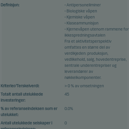
Definisjon:
• Antipersonellminer
• Biologiske våpen
• Kjemiske våpen
• Klaseammunisjon
• Kjernevåpen utenom rammene for
ikkespredningsavtalen
Fra et aktivitetsperspektiv
omfattes en større del av
verdikjeden: produksjon,
vedlikehold, salg, hovedentreprise,
sentrale underentrepriser og
leverandører av
nøkkelkomponenter.
Kriterier/Terskelverdi:
> 0 % av omsetningen
Totalt antall utelukkede
45
investeringer:
% av referanseindeksen som er
0.0%
utelukket:
Antall utelukkede selskaper i
0