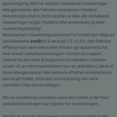
gjennomgang. Merk at antallet utelukkede investeringer
ikke gjenspeiler den faktiske reduksjonen i fondets
investeringsunivers. Dette skyldes at ikke alle utelukkede
investeringer inngår i fondets referanseindeks og/eller
investeringsstrategi.
Reduksjonen i investeringsuniverset for fondet som følge av
utelukkelsene
anslås
til å være på 7,5-12,5%. Den faktiske
effekten kan være større eller mindre og rapporteres for
hver enkelt utelukkelseskategori i fondets årsrapport.
Tallene fra den siste årsrapporten er inkludert i tabellen
(under «% av referanseindeksen som er utelukket»). Merk at
disse ikke gjenspeiler den samlede effekten utelukkelsene
kan ha på fondet, ettersom en investering kan være
utelukket i mer enn én kategori.
Når en investering utelukkes, vises den i listen under hver
utelukkelseskategori som gjelder for investeringen.
Her finner du mer informasjon om hvordan Danske Invest