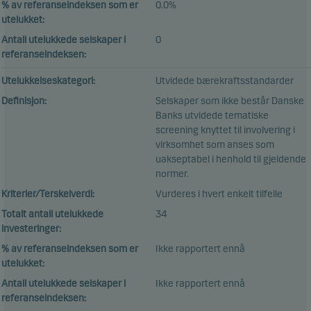
% av referanseindeksen som er
0.0%
utelukket:
Antall utelukkede selskaper i
0
referanseindeksen:
Utelukkelseskategori:
Utvidede bærekraftsstandarder
Definisjon:
Selskaper som ikke består Danske
Banks utvidede tematiske
screening knyttet til involvering i
virksomhet som anses som
uakseptabel i henhold til gjeldende
normer.
Kriterier/Terskelverdi:
Vurderes i hvert enkelt tilfelle
Totalt antall utelukkede
34
investeringer:
% av referanseindeksen som er
Ikke rapportert ennå
utelukket:
Antall utelukkede selskaper i
Ikke rapportert ennå
referanseindeksen: