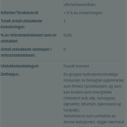
våtmarksområder.
Kriterier/Terskelverdi:
> 5 % av omsetningen
Totalt antall utelukkede
1
investeringer:
% av referanseindeksen som er
0.0%
utelukket:
Antall utelukkede selskaper i
0
referanseindeksen:
Utelukkelseskategori:
Fossilt brensel
Definisjon:
En gruppe hydrokarbonholdige
ressurser av biologisk opprinnelse
som finnes i jordskorpen, og som
kan brukes som energikilde
(inkludert kull, olje, naturgass,
oljeskifer, bitumen, tjæresand og
tungolje).
Aktivitetene som omfattes av
denne kategorien, utgjør nærmest