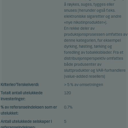
å røykes, suges, tygges eller
snuses (herunder også f.eks.
elektroniske sigaretter og andre
«nye nikotinprodukter»).
En rekke deler av
produksjonsprosessen omfattes av
denne kategorien, for eksempel
dyrking, høsting, tørking og
foredling av tobakksblader. Fra et
distribusjonsperspektiv omfattes
både produsenter av
sluttprodukter og VAR-forhandlere
(value-added resellers)
Kriterier/Terskelverdi:
> 5 % av omsetningen
Totalt antall utelukkede
120
investeringer:
% av referanseindeksen som er
0.7%
utelukket:
Antall utelukkede selskaper i
5
referanseindeksen: