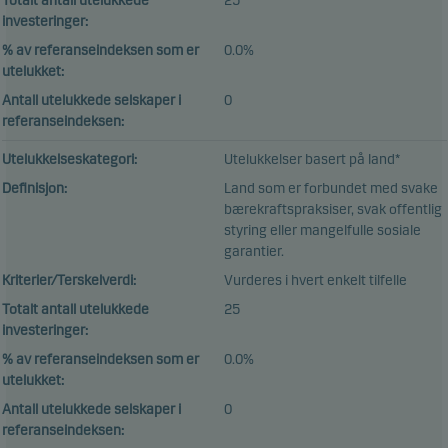
Totalt antall utelukkede
25
investeringer:
% av referanseindeksen som er
0.0%
utelukket:
Antall utelukkede selskaper i
0
referanseindeksen:
Utelukkelseskategori:
Utelukkelser basert på land*
Definisjon:
Land som er forbundet med svake
bærekraftspraksiser, svak offentlig
styring eller mangelfulle sosiale
garantier.
Kriterier/Terskelverdi:
Vurderes i hvert enkelt tilfelle
Totalt antall utelukkede
25
investeringer:
% av referanseindeksen som er
0.0%
utelukket:
Antall utelukkede selskaper i
0
referanseindeksen: