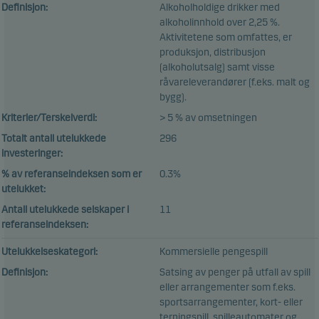
Definisjon:
Alkoholholdige drikker med
alkoholinnhold over 2,25 %.
Aktivitetene som omfattes, er
produksjon, distribusjon
(alkoholutsalg) samt visse
råvareleverandører (f.eks. malt og
bygg).
Kriterier/Terskelverdi:
> 5 % av omsetningen
Totalt antall utelukkede
296
investeringer:
% av referanseindeksen som er
0.3%
utelukket:
Antall utelukkede selskaper i
11
referanseindeksen:
Utelukkelseskategori:
Kommersielle pengespill
Definisjon:
Satsing av penger på utfall av spill
eller arrangementer som f.eks.
sportsarrangementer, kort- eller
terningspill, spilleautomater og