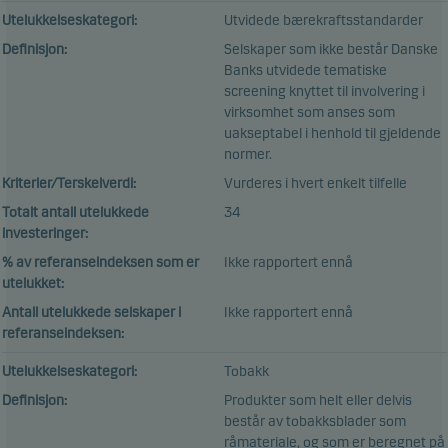
Utelukkelseskategori:
Utvidede bærekraftsstandarder
Definisjon:
Selskaper som ikke består Danske
Banks utvidede tematiske
screening knyttet til involvering i
virksomhet som anses som
uakseptabel i henhold til gjeldende
normer.
Kriterier/Terskelverdi:
Vurderes i hvert enkelt tilfelle
Totalt antall utelukkede
34
investeringer:
% av referanseindeksen som er
Ikke rapportert ennå
utelukket:
Antall utelukkede selskaper i
Ikke rapportert ennå
referanseindeksen:
Utelukkelseskategori:
Tobakk
Definisjon:
Produkter som helt eller delvis
består av tobakksblader som
råmateriale, og som er beregnet på