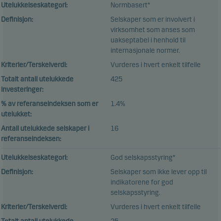
Utelukkelseskategori:
Normbasert*
Definisjon:
Selskaper som er involvert i
virksomhet som anses som
uakseptabel i henhold til
internasjonale normer.
Kriterier/Terskelverdi:
Vurderes i hvert enkelt tilfelle
Totalt antall utelukkede
425
investeringer:
% av referanseindeksen som er
1.4%
utelukket:
Antall utelukkede selskaper i
16
referanseindeksen:
Utelukkelseskategori:
God selskapsstyring*
Definisjon:
Selskaper som ikke lever opp til
indikatorene for god
selskapsstyring.
Kriterier/Terskelverdi:
Vurderes i hvert enkelt tilfelle