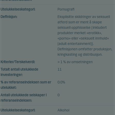
Utelukkelseskategori:
Pornografi
Definisjon:
Eksplisitte skildringer av seksuell
atferd som er ment å skape
seksuell opphisselse (inkludert
produkter merket «erotikk»,
«porno» eller «seksuelt innhold»
(adult entertainment)).
Definisjonen omfatter produksjon,
kringkasting og distribusjon.
Kriterier/Terskelverdi:
> 1 % av omsetningen
Totalt antall utelukkede
11
investeringer:
% av referanseindeksen som er
0.0%
utelukket:
Antall utelukkede selskaper i
0
referanseindeksen:
Utelukkelseskategori:
Alkohol