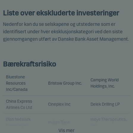
Disse informasjonskapslene bruker vi til å spore
atferden til våre besøkende på et aggregert nivå for å
Liste over ekskluderte investeringer
måle og optimalisere funksjonaliteten til nettstedet
Nedenfor kan du se selskapene og utstederne som er
vårt. For eksempel hvordan besøkende bruker siden
identifisert under hver eksklusjonskategori ved den siste
vår, hvilken region de er fra og hvilke funksjoner ser
gjennomgangen utført av Danske Bank Asset Management.
er på. Du kan avvise disse informasjonskapslene i
informasjonskapselfanen.
Bærekraftsrisiko
Markedsføring
Disse informasjonskapslene gjør det mulig for oss å
Bluestone
Camping World
identifisere deg (enheten din) og profilen din for å gi
Resources
Bristow Group Inc.
Holdings, Inc.
deg relevant innhold.
Inc/Canada
China Express
Cineplex Inc
Delek Drilling LP
Airlines Co Ltd
Dish Network
Insys Therapeutics,
Indian Bank
Corporation
Inc.
Vis mer