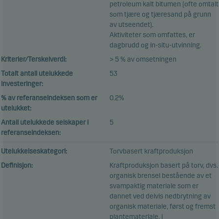
petroleum kalt bitumen (ofte omtalt
som tjære og tjæresand på grunn
av utseendet).
Aktiviteter som omfattes, er
dagbrudd og in-situ-utvinning.
Kriterier/Terskelverdi:
> 5 % av omsetningen
Totalt antall utelukkede
53
investeringer:
% av referanseindeksen som er
0.2%
utelukket:
Antall utelukkede selskaper i
5
referanseindeksen:
Utelukkelseskategori:
Torvbasert kraftproduksjon
Definisjon:
Kraftproduksjon basert på torv, dvs.
organisk brensel bestående av et
svampaktig materiale som er
dannet ved delvis nedbrytning av
organisk materiale, først og fremst
plantemateriale, i