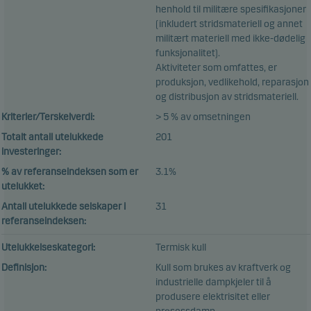
henhold til militære spesifikasjoner
(inkludert stridsmateriell og annet
militært materiell med ikke-dødelig
funksjonalitet).
Aktiviteter som omfattes, er
produksjon, vedlikehold, reparasjon
og distribusjon av stridsmateriell.
Kriterier/Terskelverdi:
> 5 % av omsetningen
Totalt antall utelukkede
201
investeringer:
% av referanseindeksen som er
3.1%
utelukket:
Antall utelukkede selskaper i
31
referanseindeksen:
Utelukkelseskategori:
Termisk kull
Definisjon:
Kull som brukes av kraftverk og
industrielle dampkjeler til å
produsere elektrisitet eller