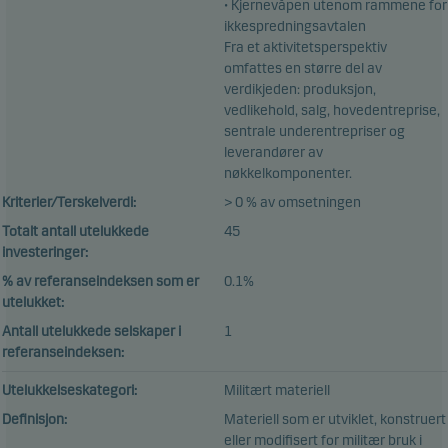
• Kjernevåpen utenom rammene for
ikkespredningsavtalen
Fra et aktivitetsperspektiv
omfattes en større del av
verdikjeden: produksjon,
vedlikehold, salg, hovedentreprise,
sentrale underentrepriser og
leverandører av
nøkkelkomponenter.
Kriterier/Terskelverdi:
> 0 % av omsetningen
Totalt antall utelukkede
45
investeringer:
% av referanseindeksen som er
0.1%
utelukket:
Antall utelukkede selskaper i
1
referanseindeksen:
Utelukkelseskategori:
Militært materiell
Definisjon:
Materiell som er utviklet, konstruert
eller modifisert for militær bruk i