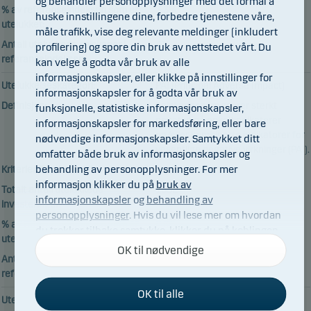
og behandler personopplysninger med det formål å
% av referanseindeksen som er
3.3%
huske innstillingene dine, forbedre tjenestene våre,
utelukket:
måle trafikk, vise deg relevante meldinger (inkludert
Antall utelukkede selskaper i
41
profilering) og spore din bruk av nettstedet vårt. Du
referanseindeksen:
kan velge å godta vår bruk av alle
informasjonskapsler, eller klikke på innstillinger for
Utelukkelseskategori:
PAI (Principal Adverse Impact)
informasjonskapsler for å godta vår bruk av
Definisjon:
Selskaper som scorer sterkt
funksjonelle, statistiske informasjonskapsler,
negativt på enkeltindikatorer
informasjonskapsler for markedsføring, eller bare
og/eller kombinerte indikatorer for
nødvendige informasjonskapsler. Samtykket ditt
vesentlige negative virkninger (PAI).
omfatter både bruk av informasjonskapsler og
behandling av personopplysninger. For mer
Kriterier/Terskelverdi:
Resultatbasert
informasjon klikker du på
bruk av
Totalt antall utelukkede
1582
informasjonskapsler
og
behandling av
investeringer:
personopplysninger
. Hvis du vil lese mer om hvordan
% av referanseindeksen som er
0.6%
du trekker tilbake samtykke, klikker du på koblingen
utelukket:
til
behandling av personopplysninger og
OK til nødvendige
Antall utelukkede selskaper i
16
informasjonskapsler
nederst på nettstedet vårt.
referanseindeksen:
OK til alle
Utelukkelseskategori:
PAB (Paris Aligned Benchmark)
Nødvendige