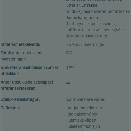
lotterier. En rekke
produksjonsaktiviteter omfattes av
denne kategorien
(bettingselskaper, kasinoer,
spillformidlere osv.), men også visse
distribusjonsaktiviteter.
Kriterier/Terskelverdi:
> 5 % av omsetningen
Totalt antall utelukkede
307
investeringer:
% av referanseindeksen som er
0.2%
utelukket:
Antall utelukkede selskaper i
12
referanseindeksen:
Utelukkelseskategori:
Kontroversielle våpen
Definisjon:
• Antipersonellminer
• Biologiske våpen
• Kjemiske våpen
• Klaseammunisjon