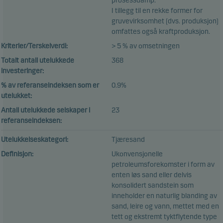
prosessdamp.
I tillegg til en rekke former for
gruvevirksomhet (dvs. produksjon)
omfattes også kraftproduksjon.
Kriterier/Terskelverdi:
> 5 % av omsetningen
Totalt antall utelukkede
368
investeringer:
% av referanseindeksen som er
0.9%
utelukket:
Antall utelukkede selskaper i
23
referanseindeksen:
Utelukkelseskategori:
Tjæresand
Definisjon:
Ukonvensjonelle
petroleumsforekomster i form av
enten løs sand eller delvis
konsolidert sandstein som
inneholder en naturlig blanding av
sand, leire og vann, mettet med en
tett og ekstremt tyktflytende type