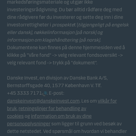
Funksjonelle
markedsføringsmateriale og utgjør ikke
Funksjonelle (eller såkalte "preferanse"-)
investeringsrådgivning. Du bør alltid rådføre deg med
informasjonskapsler gjør at vår hjemmeside husker
dine rådgivere før du investerer og sette deg inn i dine
dine valg av innstillinger som påvirker måten siden
investorrettigheter i
prospekte
t (
tilgjengeligt på engelsk
vises på. Du kan avvise disse informasjonskapslene
eller dansk),
nøkkelinformasjon (på norsk)
og
i informasjonskapselfanen.
informasjon om klagehåndtering (på norsk)
.
Dokumentene kan finnes på denne hjemmesiden ved å
klikke på "Våre fond" -> velg relevant fondsoversikt ->
Statistiske
velg relevant fond -> trykk på "dokument".
Disse informasjonskapslene bruker vi til å spore
atferden til våre besøkende på et aggregert nivå for
Danske Invest, en divisjon av Danske Bank A/S,
å måle og optimalisere funksjonaliteten til
Bernstorffsgade 40, 1577 København V. Tlf.
nettstedet vårt. For eksempel hvordan besøkende
+45 3333 7171
. E-post:
bruker siden vår, hvilken region de er fra og hvilke
danskeinvest@danskeinvest.com
. Les om
vilkår for
funksjoner ser er på. Du kan avvise disse
bruk
,
retningslinjer for behandling av
informasjonskapslene i informasjonskapselfanen.
cookies
og
informatjon om bruk av dine
personopplysninger
som ligger til grunn ved besøk av
dette netstedet. Ved spørsmål om hvordan vi behandler
Markedsføring