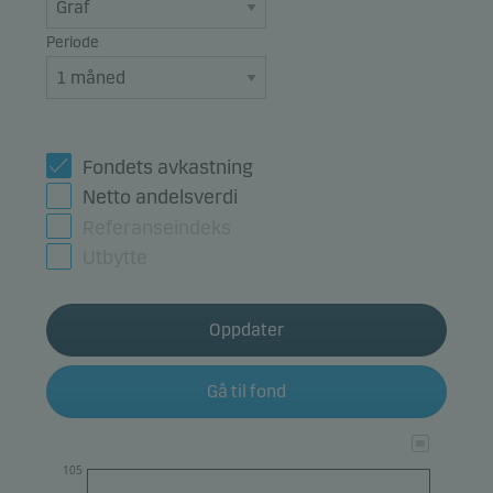
Periode
Fondets avkastning
Netto andelsverdi
Referanseindeks
Utbytte
Oppdater
Gå til fond
105