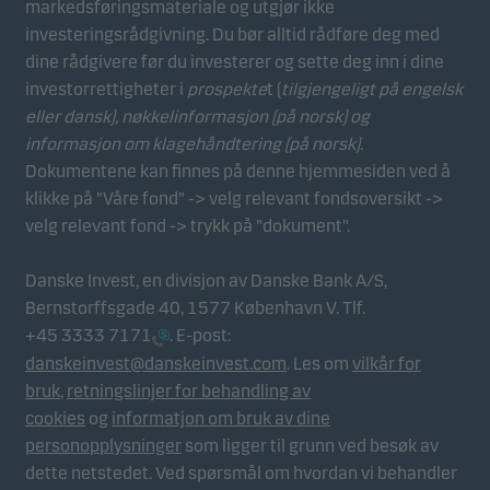
Funksjonelle
markedsføringsmateriale og utgjør ikke
Funksjonelle (eller såkalte "preferanse"-)
investeringsrådgivning. Du bør alltid rådføre deg med
informasjonskapsler gjør at vår hjemmeside husker
dine rådgivere før du investerer og sette deg inn i dine
dine valg av innstillinger som påvirker måten siden
investorrettigheter i
prospekte
t (
tilgjengeligt på engelsk
vises på. Du kan avvise disse informasjonskapslene
eller dansk),
nøkkelinformasjon (på norsk)
og
i informasjonskapselfanen.
informasjon om klagehåndtering (på norsk)
.
Dokumentene kan finnes på denne hjemmesiden ved å
klikke på "Våre fond" -> velg relevant fondsoversikt ->
Statistiske
velg relevant fond -> trykk på "dokument".
Disse informasjonskapslene bruker vi til å spore
atferden til våre besøkende på et aggregert nivå for
Danske Invest, en divisjon av Danske Bank A/S,
å måle og optimalisere funksjonaliteten til
Bernstorffsgade 40, 1577 København V. Tlf.
nettstedet vårt. For eksempel hvordan besøkende
+45 3333 7171
. E-post:
bruker siden vår, hvilken region de er fra og hvilke
danskeinvest@danskeinvest.com
. Les om
vilkår for
funksjoner ser er på. Du kan avvise disse
bruk
,
retningslinjer for behandling av
informasjonskapslene i informasjonskapselfanen.
cookies
og
informatjon om bruk av dine
personopplysninger
som ligger til grunn ved besøk av
dette netstedet. Ved spørsmål om hvordan vi behandler
Markedsføring