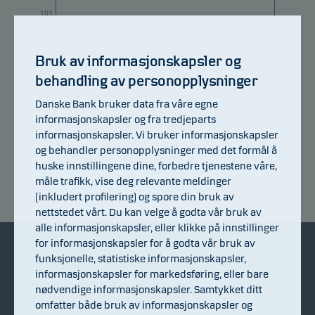
103
101
Bruk av informasjonskapsler og
99
behandling av personopplysninger
97
Danske Bank bruker data fra våre egne
informasjonskapsler og fra tredjeparts
95
informasjonskapsler. Vi bruker informasjonskapsler
15.07.2026
20.07.2026
23.07.2026
28.07.2026
31.07.2026
05.08.2026
10.07.2026
og behandler personopplysninger med det formål å
huske innstillingene dine, forbedre tjenestene våre,
måle trafikk, vise deg relevante meldinger
Fondets avkastning
(inkludert profilering) og spore din bruk av
nettstedet vårt. Du kan velge å godta vår bruk av
alle informasjonskapsler, eller klikke på innstillinger
for informasjonskapsler for å godta vår bruk av
funksjonelle, statistiske informasjonskapsler,
informasjonskapsler for markedsføring, eller bare
Om Danske Invest
Bli investor
nødvendige informasjonskapsler. Samtykket ditt
omfatter både bruk av informasjonskapsler og
Fakta om Danske Invest
Distributører