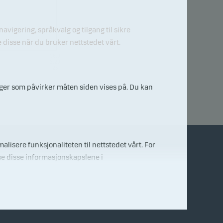
igering, språkvalg og tilgang til sikre
disse når du bruker nettstedet vårt.
06.0
8.20
26
inger som påvirker måten siden vises på. Du kan
alisere funksjonaliteten til nettstedet vårt. For
se disse informasjonskapslene i
Kontakt oss
E-mail
ant innhold.