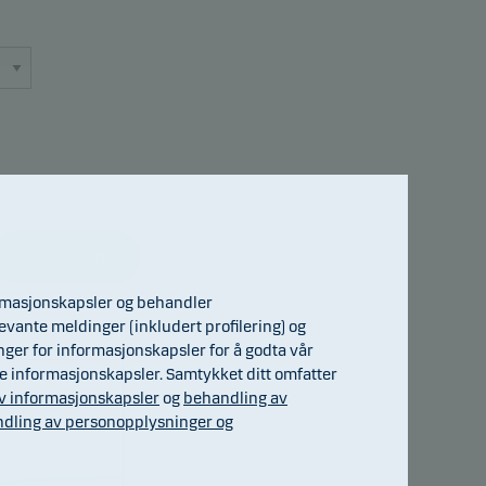
Gå til fond
ormasjonskapsler og behandler
evante meldinger (inkludert profilering) og
inger for informasjonskapsler for å godta vår
ge informasjonskapsler. Samtykket ditt omfatter
v informasjonskapsler
og
behandling av
dling av personopplysninger og