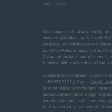
Whistleblowing
Informasjon om fond på denne hjemmes
investeringsrådgivning. Du bør alltid r
sette deg inn i dine investorrettigheter
dansk),
nøkkelinformasjon (på norsk)
o
Dokumentene kan finnes på denne hjemm
fondsoversikt -> velg relevant fond -> 
Danske Invest, en divisjon av Danske B
+45 3333 7171
. E-post:
danskeinve
bruk
,
retningslinjer for behandling av c
personopplysninger
som ligger til gru
hvordan vi behandler dine personopply
Bank-konsernets personvernsfunksjon,