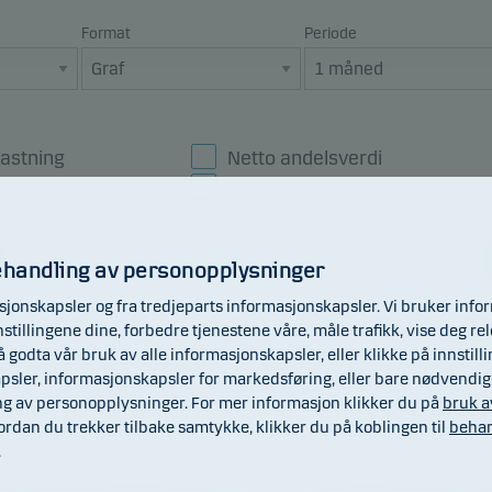
Format
Periode
astning
Netto andelsverdi
ndeks
Utbytte
ehandling av personopplysninger
jonskapsler og fra tredjeparts informasjonskapsler. Vi bruker inf
illingene dine, forbedre tjenestene våre, måle trafikk, vise deg rel
 godta vår bruk av alle informasjonskapsler, eller klikke på innstill
apsler, informasjonskapsler for markedsføring, eller bare nødvendi
g av personopplysninger. For mer informasjon klikker du på
bruk a
vordan du trekker tilbake samtykke, klikker du på koblingen til
behan
.