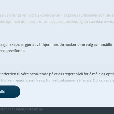
esiden fungerer ved å aktivere grunnleggende funksjoner som sidenav
e optimalt uten disse informasjonskapslene, og du kan ikke avvise 
15.0
21.0
27.0
31.0
7.20
7.20
7.20
7.20
26
26
26
26
Fondets avkastning
rmasjonskapsler gjør at vår hjemmeside husker dine valg av innstill
onskapselfanen.
 atferden til våre besøkende på et aggregert nivå for å måle og optim
vilken region de er fra og hvilke funksjoner ser er på. Du kan avvi
 investor
Investorinformasjon
alle
ributører
Nyhetsarkiv
s å identifisere deg (enheten din) og profilen din for å gi deg relev
menlign våre priser med andre
kaper på Finansportalen.no