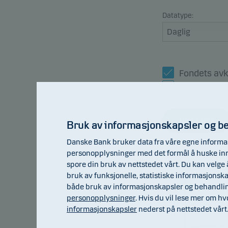
Datatype:
Fondets avk
Referansei
Oppdater
Bruk av informasjonskapsler og b
Danske Bank bruker data fra våre egne informas
personopplysninger med det formål å huske innst
spore din bruk av nettstedet vårt. Du kan velge å
106
bruk av funksjonelle, statistiske informasjonsk
både bruk av informasjonskapsler og behandlin
103.8
personopplysninger
. Hvis du vil lese mer om h
informasjonskapsler
nederst på nettstedet vårt
101.6