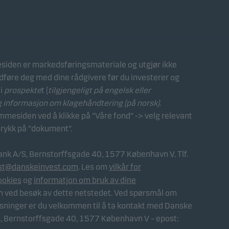
iden er markedsføringsmateriale og utgjør ikke
ådføre deg med dine rådgivere før du investerer og
 i
prospekte
t (
tilgjengeligt på engelsk eller
g
informasjon om klagehåndtering (på norsk)
.
esiden ved å klikke på "Våre fond" -> velg relevant
trykk på "dokument".
ank A/S, Bernstorffsgade 40, 1577 København V. Tlf.
st@danskeinvest.com
. Les om
vilkår for
ookies
og
informatjon om bruk av dine
nn ved besøk av dette netstedet. Ved spørsmål om
sninger er du velkommen til å ta kontakt med Danske
 Bernstorffsgade 40, 1577 København V – epost: