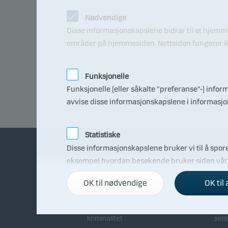
99.4
Nødvendige
97.2
Disse informasjonskapslene bidrar til at hjemm
områder på hjemmesiden. Nettsiden fungerer ikk
95
09.0
7.20
26
Funksjonelle
Funksjonelle (eller såkalte "preferanse"-) info
avvise disse informasjonskapslene i informasj
Statistiske
Disse informasjonskapslene bruker vi til å spore
eksempel hvordan besøkende bruker siden vår, h
Om Danske Invest
Bli
informasjonskapselfanen.
OK til nødvendige
OK til 
Fakta om Danske Invest
Dist
Markedsføring
Disse informasjonskapslene gjør det mulig for os
Bekjempelse av økonomisk
Sam
kriminalitet
sels