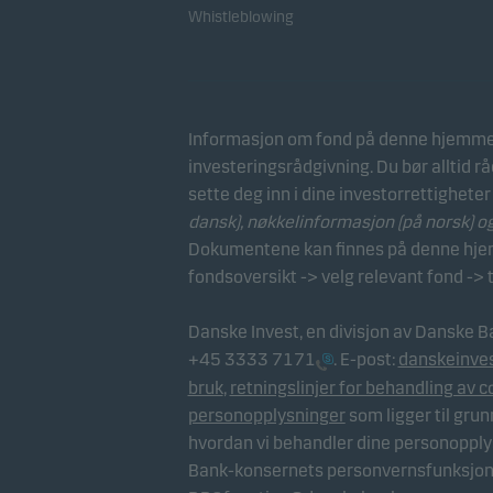
Whistleblowing
Informasjon om fond på denne hjemmes
investeringsrådgivning. Du bør alltid r
sette deg inn i dine investorrettigheter
dansk),
nøkkelinformasjon (på norsk)
o
Dokumentene kan finnes på denne hjemm
fondsoversikt -> velg relevant fond -> 
Danske Invest, en divisjon av Danske B
+45 3333 7171
. E-post:
danskeinve
bruk
,
retningslinjer for behandling av c
personopplysninger
som ligger til gru
hvordan vi behandler dine personopply
Bank-konsernets personvernsfunksjon,