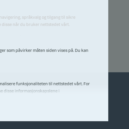
igering, språkvalg og tilgang til sikre
disse når du bruker nettstedet vårt.
05.0
8.20
26
inger som påvirker måten siden vises på. Du kan
alisere funksjonaliteten til nettstedet vårt. For
se disse informasjonskapslene i
Kontakt oss
E-mail
ant innhold.