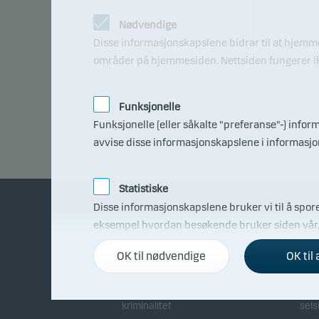
99
Nødvendige
97
Disse informasjonskapslene bidrar til at hjemm
områder på hjemmesiden. Nettsiden fungerer ikk
95
08.0
7.20
26
Funksjonelle
Funksjonelle (eller såkalte "preferanse"-) info
avvise disse informasjonskapslene i informasj
Statistiske
Disse informasjonskapslene bruker vi til å spore
eksempel hvordan besøkende bruker siden vår, h
Om Danske Invest
Bli
informasjonskapselfanen.
OK til nødvendige
OK til 
Fakta om Danske Invest
Dist
Markedsføring
Disse informasjonskapslene gjør det mulig for os
Bekjempelse av økonomisk
Sam
kriminalitet
sels