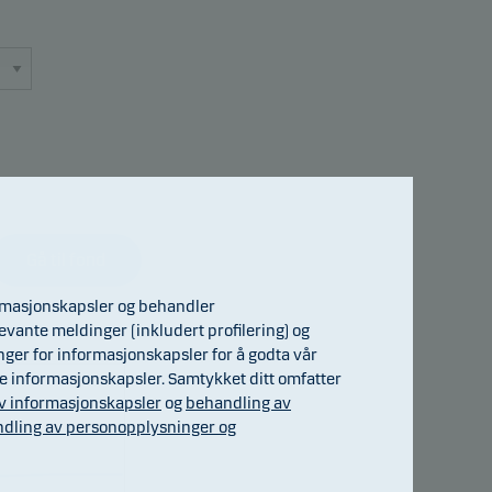
Gå til fond
ormasjonskapsler og behandler
evante meldinger (inkludert profilering) og
inger for informasjonskapsler for å godta vår
ge informasjonskapsler. Samtykket ditt omfatter
v informasjonskapsler
og
behandling av
dling av personopplysninger og