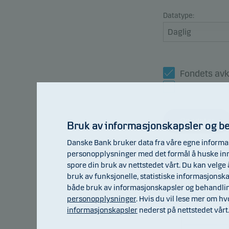
Datatype:
Fondets avk
Referansei
Oppdater
Bruk av informasjonskapsler og b
Danske Bank bruker data fra våre egne informas
personopplysninger med det formål å huske innst
spore din bruk av nettstedet vårt. Du kan velge å
105
bruk av funksjonelle, statistiske informasjonsk
både bruk av informasjonskapsler og behandlin
103
personopplysninger
. Hvis du vil lese mer om h
informasjonskapsler
nederst på nettstedet vårt
101