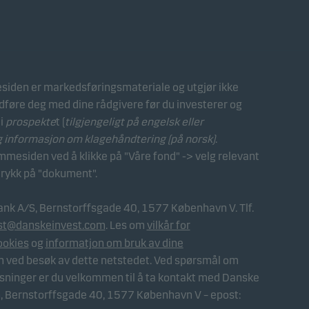
iden er markedsføringsmateriale og utgjør ikke
ådføre deg med dine rådgivere før du investerer og
 i
prospekte
t (
tilgjengeligt på engelsk eller
g
informasjon om klagehåndtering (på norsk)
.
esiden ved å klikke på "Våre fond" -> velg relevant
trykk på "dokument".
ank A/S, Bernstorffsgade 40, 1577 København V. Tlf.
st@danskeinvest.com
. Les om
vilkår for
ookies
og
informatjon om bruk av dine
nn ved besøk av dette netstedet. Ved spørsmål om
sninger er du velkommen til å ta kontakt med Danske
 Bernstorffsgade 40, 1577 København V – epost: