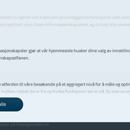
esiden fungerer ved å aktivere grunnleggende funksjoner som sidenav
e optimalt uten disse informasjonskapslene, og du kan ikke avvise 
14.0
20.0
24.0
30.0
7.20
7.20
7.20
7.20
26
26
26
26
Fondets avkastning
rmasjonskapsler gjør at vår hjemmeside husker dine valg av innstill
onskapselfanen.
 atferden til våre besøkende på et aggregert nivå for å måle og optim
vilken region de er fra og hvilke funksjoner ser er på. Du kan avvi
 investor
Investorinformasjon
alle
ributører
Nyhetsarkiv
s å identifisere deg (enheten din) og profilen din for å gi deg relev
menlign våre priser med andre
kaper på Finansportalen.no