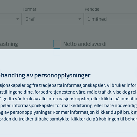
Format
Periode
astning
Netto andelsverdi
ndeks
Utbytte
ehandling av personopplysninger
jonskapsler og fra tredjeparts informasjonskapsler. Vi bruker inf
illingene dine, forbedre tjenestene våre, måle trafikk, vise deg rel
 godta vår bruk av alle informasjonskapsler, eller klikke på innstill
apsler, informasjonskapsler for markedsføring, eller bare nødvendi
g av personopplysninger. For mer informasjon klikker du på
bruk a
vordan du trekker tilbake samtykke, klikker du på koblingen til
behan
.