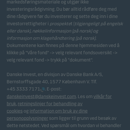
Funksjonelle
markedsføringsmateriale og utgjør ikke
Funksjonelle (eller såkalte "preferanse"-)
investeringsrådgivning. Du bør alltid rådføre deg med
informasjonskapsler gjør at vår hjemmeside husker
dine rådgivere før du investerer og sette deg inn i dine
dine valg av innstillinger som påvirker måten siden
investorrettigheter i
prospekte
t (
tilgjengeligt på engelsk
vises på. Du kan avvise disse informasjonskapslene
eller dansk),
nøkkelinformasjon (på norsk)
og
i informasjonskapselfanen.
informasjon om klagehåndtering (på norsk)
.
Dokumentene kan finnes på denne hjemmesiden ved å
klikke på "Våre fond" -> velg relevant fondsoversikt ->
Statistiske
velg relevant fond -> trykk på "dokument".
Disse informasjonskapslene bruker vi til å spore
atferden til våre besøkende på et aggregert nivå for
Danske Invest, en divisjon av Danske Bank A/S,
å måle og optimalisere funksjonaliteten til
Bernstorffsgade 40, 1577 København V. Tlf.
nettstedet vårt. For eksempel hvordan besøkende
+45 3333 7171
. E-post:
bruker siden vår, hvilken region de er fra og hvilke
danskeinvest@danskeinvest.com
. Les om
vilkår for
funksjoner ser er på. Du kan avvise disse
bruk
,
retningslinjer for behandling av
informasjonskapslene i informasjonskapselfanen.
cookies
og
informatjon om bruk av dine
personopplysninger
som ligger til grunn ved besøk av
dette netstedet. Ved spørsmål om hvordan vi behandler
Markedsføring