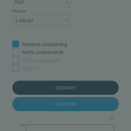
Periode
Fondets avkastning
Netto andelsverdi
Referanseindeks
Utbytte
Oppdater
Gå til fond
105