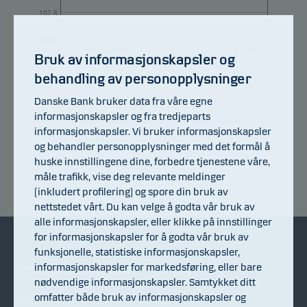
102.8
100.6
Bruk av informasjonskapsler og
98.4
behandling av personopplysninger
96.2
Danske Bank bruker data fra våre egne
informasjonskapsler og fra tredjeparts
94
informasjonskapsler. Vi bruker informasjonskapsler
23.07.2026
13.07.2026
29.07.2026
17.07.2026
04.08.2026
07.07.2026
og behandler personopplysninger med det formål å
huske innstillingene dine, forbedre tjenestene våre,
måle trafikk, vise deg relevante meldinger
Fondets avkastning
(inkludert profilering) og spore din bruk av
nettstedet vårt. Du kan velge å godta vår bruk av
alle informasjonskapsler, eller klikke på innstillinger
for informasjonskapsler for å godta vår bruk av
funksjonelle, statistiske informasjonskapsler,
informasjonskapsler for markedsføring, eller bare
Om Danske Invest
Bli investor
nødvendige informasjonskapsler. Samtykket ditt
omfatter både bruk av informasjonskapsler og
Fakta om Danske Invest
Distributører