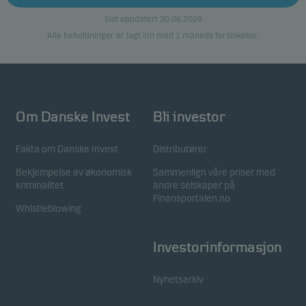
hjemmesiden. Nettsiden fungerer ikke optimalt uten
Sist oppdatert 30.06.2026
disse informasjonskapslene, og du kan ikke avvise
Alle beholdninger er lagt inn med 1 måneds forsinkelse.
disse når du bruker nettstedet vårt.
Funksjonelle
Funksjonelle (eller såkalte "preferanse"-)
Om Danske Invest
Bli investor
informasjonskapsler gjør at vår hjemmeside husker
dine valg av innstillinger som påvirker måten siden
Fakta om Danske Invest
Distributører
vises på. Du kan avvise disse informasjonskapslene i
Bekjempelse av økonomisk
Sammenlign våre priser med
informasjonskapselfanen.
kriminalitet
andre selskaper på
Finansportalen.no
Whistleblowing
Statistiske
Disse informasjonskapslene bruker vi til å spore
Investorinformasjon
atferden til våre besøkende på et aggregert nivå for
å måle og optimalisere funksjonaliteten til nettstedet
Nyhetsarkiv
vårt. For eksempel hvordan besøkende bruker siden
vår, hvilken region de er fra og hvilke funksjoner ser