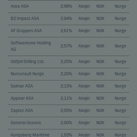
Atea ASA
2,98%
Aksjer
NOK
Norge
B2 Impact ASA
2,94%
Aksjer
NOK
Norge
AF Gruppen ASA
2,61%
Aksjer
NOK
Norge
Softwareone Holding
2,57%
Aksjer
NOK
Norge
AG
Odfjell Drilling Ltd.
2,25%
Aksjer
NOK
Norge
Norconsult Norge
2,20%
Aksjer
NOK
Norge
Salmar ASA
2,15%
Aksjer
NOK
Norge
Appear ASA
2,11%
Aksjer
NOK
Norge
Zaptec ASA
2,05%
Aksjer
NOK
Norge
General Oceans
2,00%
Aksjer
NOK
Norge
Kongsberg Maritime
1,93%
Aksjer
NOK
Norge