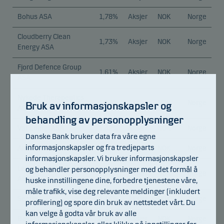
Bohus ASA
1,78%
Aksjer
NOK
Norge
Cloudberry Clean
1,73%
Aksjer
NOK
Norge
Energy ASA
Fjord Defence Group
1,61%
Aksjer
NOK
Norge
ASA
Nykode Therapeutics
1,53%
Aksjer
NOK
Norge
Bruk av informasjonskapsler og
ASA
behandling av personopplysninger
Var Energi ASA
1,42%
Aksjer
NOK
Norge
Danske Bank bruker data fra våre egne
informasjonskapsler og fra tredjeparts
Aker BP ASA
1,37%
Aksjer
NOK
Norge
informasjonskapsler. Vi bruker informasjonskapsler
Leroy Seafood Group
og behandler personopplysninger med det formål å
1,29%
Aksjer
NOK
Norge
ASA
huske innstillingene dine, forbedre tjenestene våre,
måle trafikk, vise deg relevante meldinger (inkludert
Sentia
1,14%
Aksjer
NOK
Norge
profilering) og spore din bruk av nettstedet vårt. Du
kan velge å godta vår bruk av alle
Bakkafrost P/F
0,81%
Aksjer
NOK
Norge