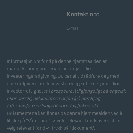
er på. Du kan avvise disse informasjonskapslene i
Kontakt oss
informasjonskapselfanen.
E-mail
Markedsføring
Disse informasjonskapslene gjør det mulig for oss å
identifisere deg (enheten din) og profilen din for å gi
deg relevant innhold.
Informasjon om fond på denne hjemmesiden er
markedsføringsmateriale og utgjør ikke
investeringsrådgivning. Du bør alltid rådføre deg med
dine rådgivere før du investerer og sette deg inn i dine
investorrettigheter i
prospekte
t (
tilgjengeligt på engelsk
eller dansk),
nøkkelinformasjon (på norsk)
og
informasjon om klagehåndtering (på norsk)
.
Dokumentene kan finnes på denne hjemmesiden ved å
klikke på "Våre fond" -> velg relevant fondsoversikt ->
velg relevant fond -> trykk på "dokument".