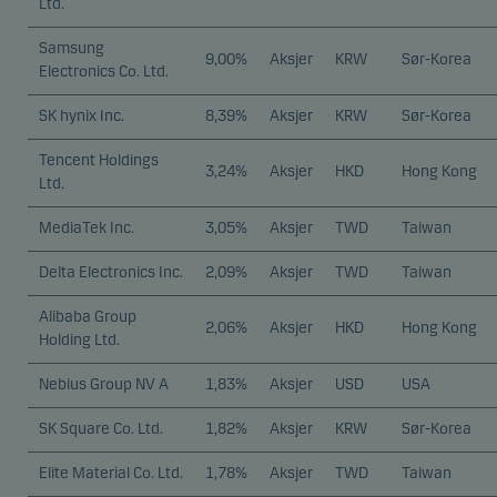
Ltd.
Samsung
9,00%
Aksjer
KRW
Sør-Korea
Electronics Co. Ltd.
SK hynix Inc.
8,39%
Aksjer
KRW
Sør-Korea
Tencent Holdings
3,24%
Aksjer
HKD
Hong Kong
Ltd.
MediaTek Inc.
3,05%
Aksjer
TWD
Taiwan
Delta Electronics Inc.
2,09%
Aksjer
TWD
Taiwan
Alibaba Group
2,06%
Aksjer
HKD
Hong Kong
Holding Ltd.
Nebius Group NV A
1,83%
Aksjer
USD
USA
SK Square Co. Ltd.
1,82%
Aksjer
KRW
Sør-Korea
Elite Material Co. Ltd.
1,78%
Aksjer
TWD
Taiwan