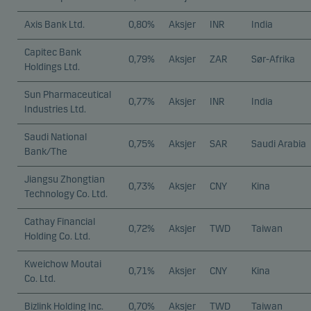
Axis Bank Ltd.
0,80%
Aksjer
INR
India
Capitec Bank
0,79%
Aksjer
ZAR
Sør-Afrika
Holdings Ltd.
Sun Pharmaceutical
0,77%
Aksjer
INR
India
Industries Ltd.
Saudi National
0,75%
Aksjer
SAR
Saudi Arabia
Bank/The
Jiangsu Zhongtian
0,73%
Aksjer
CNY
Kina
Technology Co. Ltd.
Cathay Financial
0,72%
Aksjer
TWD
Taiwan
Holding Co. Ltd.
Kweichow Moutai
0,71%
Aksjer
CNY
Kina
Co. Ltd.
Bizlink Holding Inc.
0,70%
Aksjer
TWD
Taiwan