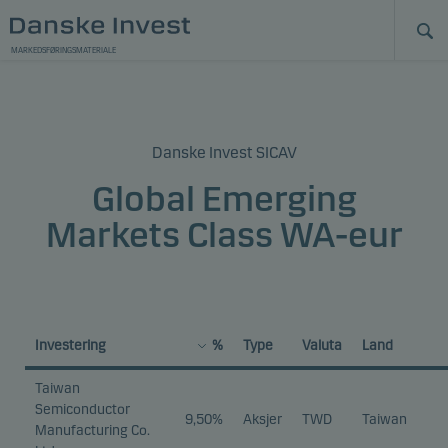
MARKEDSFØRINGSMATERIALE
Danske Invest SICAV
Global Emerging
Markets Class WA-eur
Investering
%
Type
Valuta
Land
Taiwan
Semiconductor
9,50%
Aksjer
TWD
Taiwan
Manufacturing Co.