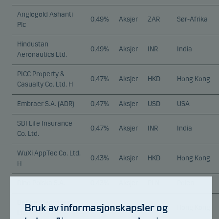
Anglogold Ashanti
0,49%
Aksjer
ZAR
Sør-Afrika
Plc
Hindustan
0,49%
Aksjer
INR
India
Aeronautics Ltd.
PICC Property &
0,47%
Aksjer
HKD
Hong Kong
Casualty Co. Ltd. H
Embraer S.A. (ADR)
0,47%
Aksjer
USD
USA
SBI Life Insurance
0,47%
Aksjer
INR
India
Co. Ltd.
WuXi AppTec Co. Ltd.
0,43%
Aksjer
HKD
Hong Kong
H
Dino Polska S.A.
0,43%
Aksjer
PLN
Polen
BeOne Medicines
Bruk av informasjonskapsler og
0,42%
Aksjer
HKD
Hong Kong
Ltd.