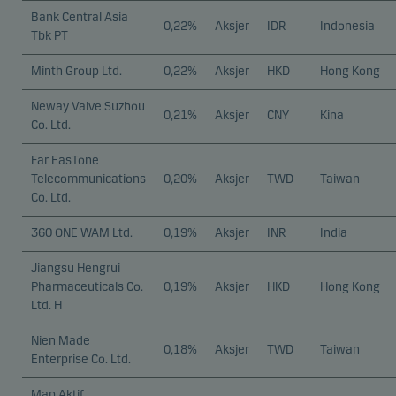
Bank Central Asia
0,22%
Aksjer
IDR
Indonesia
Tbk PT
Minth Group Ltd.
0,22%
Aksjer
HKD
Hong Kong
Neway Valve Suzhou
0,21%
Aksjer
CNY
Kina
Co. Ltd.
Far EasTone
Telecommunications
0,20%
Aksjer
TWD
Taiwan
Co. Ltd.
360 ONE WAM Ltd.
0,19%
Aksjer
INR
India
Jiangsu Hengrui
Pharmaceuticals Co.
0,19%
Aksjer
HKD
Hong Kong
Ltd. H
Nien Made
0,18%
Aksjer
TWD
Taiwan
Enterprise Co. Ltd.
Map Aktif