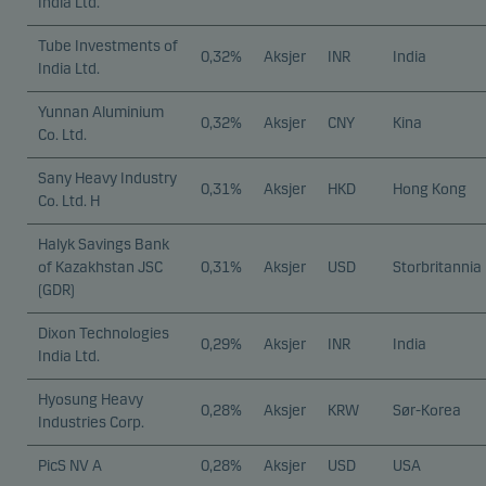
India Ltd.
Tube Investments of
0,32%
Aksjer
INR
India
India Ltd.
Yunnan Aluminium
0,32%
Aksjer
CNY
Kina
Co. Ltd.
Sany Heavy Industry
0,31%
Aksjer
HKD
Hong Kong
Co. Ltd. H
Halyk Savings Bank
of Kazakhstan JSC
0,31%
Aksjer
USD
Storbritannia
(GDR)
Dixon Technologies
0,29%
Aksjer
INR
India
India Ltd.
Hyosung Heavy
0,28%
Aksjer
KRW
Sør-Korea
Industries Corp.
PicS NV A
0,28%
Aksjer
USD
USA