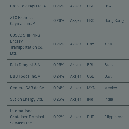
Grab Holdings Ltd. A
0,26%
Aksjer
USD
USA
ZTO Express
0,26%
Aksjer
HKD
Hong Kong
Cayman Inc. A
COSCO SHIPPING
Energy
0,26%
Aksjer
CNY
Kina
Transportation Co.
Ltd.
Raia Drogasil S.A.
0,25%
Aksjer
BRL
Brasil
BBB Foods Inc. A
0,24%
Aksjer
USD
USA
Gentera SAB de CV
0,24%
Aksjer
MXN
Mexico
Suzlon Energy Ltd.
0,23%
Aksjer
INR
India
International
Container Terminal
0,22%
Aksjer
PHP
Filippinene
Services Inc.