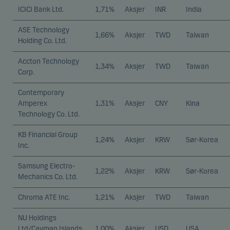
ICICI Bank Ltd.
1,71%
Aksjer
INR
India
ASE Technology
1,66%
Aksjer
TWD
Taiwan
Holding Co. Ltd.
Accton Technology
1,34%
Aksjer
TWD
Taiwan
Corp.
Contemporary
Amperex
1,31%
Aksjer
CNY
Kina
Technology Co. Ltd.
KB Financial Group
1,24%
Aksjer
KRW
Sør-Korea
Inc.
Samsung Electro-
1,22%
Aksjer
KRW
Sør-Korea
Mechanics Co. Ltd.
Chroma ATE Inc.
1,21%
Aksjer
TWD
Taiwan
NU Holdings
Ltd/Cayman Islands
1,00%
Aksjer
USD
USA