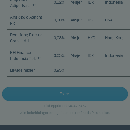
0,12%
Aksjer
IDR
Indonesia
Adiperkasa PT
Anglogold Ashanti
0,10%
Aksjer
USD
USA
Plc
Dongfang Electric
0,08%
Aksjer
HKD
Hong Kong
Corp. Ltd. H
BFI Finance
0,05%
Aksjer
IDR
Indonesia
Indonesia Tbk PT
Likvide midler
0,95%
Excel
Sist oppdatert 30.06.2026
Alle beholdninger er lagt inn med 1 måneds forsinkelse.