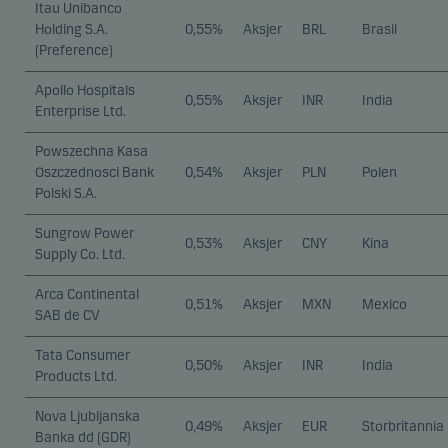
Itau Unibanco
Holding S.A.
0,55%
Aksjer
BRL
Brasil
(Preference)
Apollo Hospitals
0,55%
Aksjer
INR
India
Enterprise Ltd.
Powszechna Kasa
Oszczednosci Bank
0,54%
Aksjer
PLN
Polen
Polski S.A.
Sungrow Power
0,53%
Aksjer
CNY
Kina
Supply Co. Ltd.
Arca Continental
0,51%
Aksjer
MXN
Mexico
SAB de CV
Tata Consumer
0,50%
Aksjer
INR
India
Products Ltd.
Nova Ljubljanska
0,49%
Aksjer
EUR
Storbritannia
Banka dd (GDR)