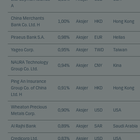
A
China Merchants
1,00%
Aksjer
HKD
Hong Kong
Bank Co. Ltd. H
Piraeus Bank S.A.
0,98%
Aksjer
EUR
Hellas
Yageo Corp.
0,95%
Aksjer
TWD
Taiwan
NAURA Technology
0,94%
Aksjer
CNY
Kina
Group Co. Ltd.
Ping An Insurance
Group Co. of China
0,91%
Aksjer
HKD
Hong Kong
Ltd. H
Wheaton Precious
0,90%
Aksjer
USD
USA
Metals Corp.
Al Rajhi Bank
0,89%
Aksjer
SAR
Saudi Arabia
Credicorp Ltd.
0,83%
Aksjer
USD
USA