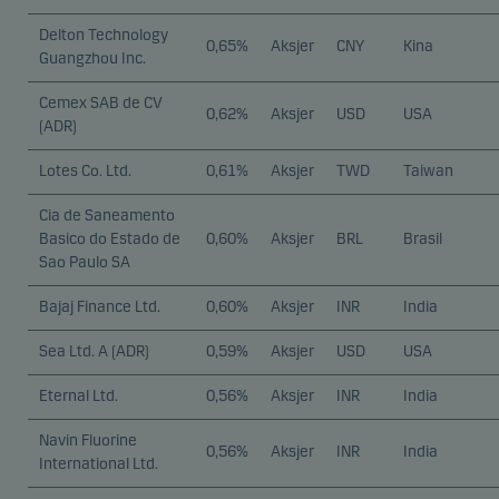
Delton Technology
0,65%
Aksjer
CNY
Kina
Guangzhou Inc.
Cemex SAB de CV
0,62%
Aksjer
USD
USA
(ADR)
Lotes Co. Ltd.
0,61%
Aksjer
TWD
Taiwan
Cia de Saneamento
Basico do Estado de
0,60%
Aksjer
BRL
Brasil
Sao Paulo SA
Bajaj Finance Ltd.
0,60%
Aksjer
INR
India
Sea Ltd. A (ADR)
0,59%
Aksjer
USD
USA
Eternal Ltd.
0,56%
Aksjer
INR
India
Navin Fluorine
0,56%
Aksjer
INR
India
International Ltd.