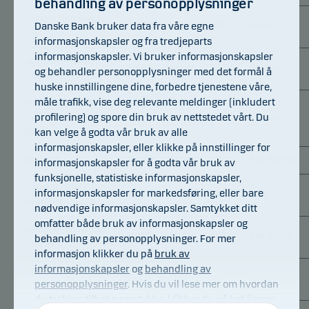
behandling av personopplysninger
Grasim Industries
Danske Bank bruker data fra våre egne
0,42%
Aksjer
INR
India
Ltd.
informasjonskapsler og fra tredjeparts
informasjonskapsler. Vi bruker informasjonskapsler
Jentech Precision
0,42%
Aksjer
TWD
Taiwan
og behandler personopplysninger med det formål å
Industrial Co. Ltd.
huske innstillingene dine, forbedre tjenestene våre,
måle trafikk, vise deg relevante meldinger (inkludert
Prologis Property
profilering) og spore din bruk av nettstedet vårt. Du
Mexico S.A. de CV
0,42%
Aksjer
MXN
Mexico
kan velge å godta vår bruk av alle
(REIT)
informasjonskapsler, eller klikke på innstillinger for
Kia Corp.
0,42%
Aksjer
KRW
Sør-Korea
informasjonskapsler for å godta vår bruk av
funksjonelle, statistiske informasjonskapsler,
Jiangsu Hengli
informasjonskapsler for markedsføring, eller bare
0,41%
Aksjer
CNY
Kina
Hydraulic Co. Ltd.
nødvendige informasjonskapsler. Samtykket ditt
omfatter både bruk av informasjonskapsler og
Samsung Biologics
0,41%
Aksjer
KRW
Sør-Korea
behandling av personopplysninger. For mer
Co. Ltd.
informasjon klikker du på
bruk av
informasjonskapsler
og
behandling av
Zijin Gold
0,40%
Aksjer
HKD
Hong Kong
personopplysninger
. Hvis du vil lese mer om hvordan
International Co. Ltd.
du trekker tilbake samtykke, klikker du på koblingen