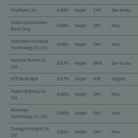
FirstRand Ltd.
0,69%
Aksjer
ZAR
Sør-Afrika
China Construction
0,69%
Aksjer
CNY
Kina
Bank Corp.
Shenzhen Inovance
0,68%
Aksjer
CNY
Kina
Technology Co. Ltd.
Hyundai Rotem Co.
0,67%
Aksjer
KRW
Sør-Korea
Ltd.
OTP Bank Nyrt
0,67%
Aksjer
HUF
Ungarn
Hubei Dinglong Co.
0,66%
Aksjer
CNY
Kina
Ltd.
Montage
0,66%
Aksjer
CNY
Kina
Technology Co. Ltd.
Zhongji Innolight Co.
0,65%
Aksjer
CNY
Kina
Ltd.