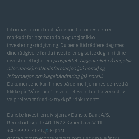
Informasjon om fond på denne hjemmesiden er
markedsføringsmateriale og utgjør ikke
investeringsrådgivning. Du bør alltid rådføre deg med
dine rådgivere før du investerer og sette deg inn i dine
investorrettigheter i
prospekte
t (
tilgjengeligt på engelsk
eller dansk),
nøkkelinformasjon (på norsk)
og
informasjon om klagehåndtering (på norsk)
.
Dokumentene kan finnes på denne hjemmesiden ved å
klikke på "Våre fond" -> velg relevant fondsoversikt ->
velg relevant fond -> trykk på "dokument".
Danske Invest, en divisjon av Danske Bank A/S,
Bernstorffsgade 40, 1577 København V. Tlf.
+45 3333 7171
. E-post:
danskeinvest@danskeinvest.com
. Les om
vilkår for