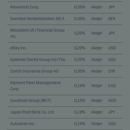
Advantest Corp.
0,20%
Aksjer
JPY
Svenska Handelsbanken AB A
0,20%
Aksjer
SEK
Mitsubishi UFJ Financial Group
0,20%
Aksjer
JPY
Inc.
eBay Inc.
0,20%
Aksjer
USD
Goldman Sachs Group Inc/The
0,20%
Aksjer
USD
Zurich Insurance Group AG
0,20%
Aksjer
CHF
Element Fleet Management
0,19%
Aksjer
CAD
Corp.
Goodman Group (REIT)
0,19%
Aksjer
AUD
Japan Post Bank Co. Ltd.
0,19%
Aksjer
JPY
Autodesk Inc.
0,19%
Aksjer
USD