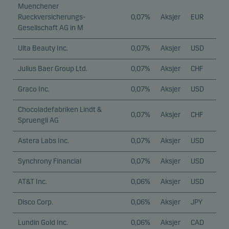
Muenchener
Rueckversicherungs-
0,07%
Aksjer
EUR
Gesellschaft AG in M
Ulta Beauty Inc.
0,07%
Aksjer
USD
Julius Baer Group Ltd.
0,07%
Aksjer
CHF
Graco Inc.
0,07%
Aksjer
USD
Chocoladefabriken Lindt &
0,07%
Aksjer
CHF
Spruengli AG
Astera Labs Inc.
0,07%
Aksjer
USD
Synchrony Financial
0,07%
Aksjer
USD
AT&T Inc.
0,06%
Aksjer
USD
Disco Corp.
0,06%
Aksjer
JPY
Lundin Gold Inc.
0,06%
Aksjer
CAD