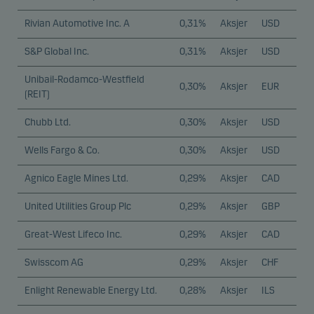
Rivian Automotive Inc. A
0,31%
Aksjer
USD
S&P Global Inc.
0,31%
Aksjer
USD
Unibail-Rodamco-Westfield
0,30%
Aksjer
EUR
(REIT)
Chubb Ltd.
0,30%
Aksjer
USD
Wells Fargo & Co.
0,30%
Aksjer
USD
Agnico Eagle Mines Ltd.
0,29%
Aksjer
CAD
United Utilities Group Plc
0,29%
Aksjer
GBP
Great-West Lifeco Inc.
0,29%
Aksjer
CAD
Swisscom AG
0,29%
Aksjer
CHF
Enlight Renewable Energy Ltd.
0,28%
Aksjer
ILS