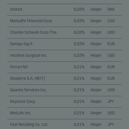
Orsted
0,22%
Aksjer
DKK
Manulife Financial Corp.
0,22%
Aksjer
CAD
Charles Schwab Corp/The
0,22%
Aksjer
USD
Sampo Oyj A
0,22%
Aksjer
EUR
Intuitive Surgical Inc.
0,22%
Aksjer
USD
Ferrari NV
0,21%
Aksjer
EUR
Klepierre S.A. (REIT)
0,21%
Aksjer
EUR
Quanta Services Inc.
0,21%
Aksjer
USD
Keyence Corp.
0,21%
Aksjer
JPY
MetLife Inc.
0,21%
Aksjer
USD
Fast Retailing Co. Ltd.
0,21%
Aksjer
JPY