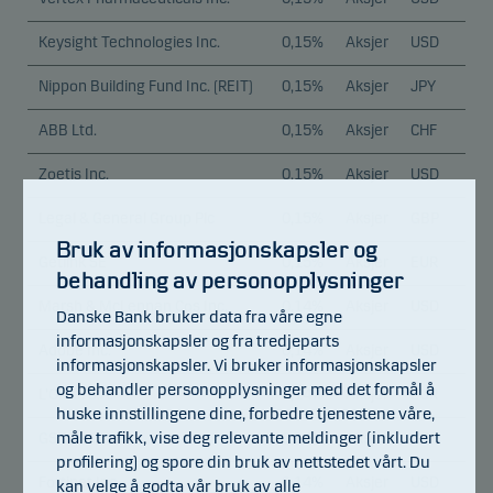
Keysight Technologies Inc.
0,15%
Aksjer
USD
Nippon Building Fund Inc. (REIT)
0,15%
Aksjer
JPY
ABB Ltd.
0,15%
Aksjer
CHF
Zoetis Inc.
0,15%
Aksjer
USD
Legal & General Group Plc
0,15%
Aksjer
GBP
Bruk av informasjonskapsler og
Getlink SE
0,15%
Aksjer
EUR
behandling av personopplysninger
Marsh & McLennan Cos Inc.
0,14%
Aksjer
USD
Danske Bank bruker data fra våre egne
informasjonskapsler og fra tredjeparts
Adobe Inc.
0,14%
Aksjer
USD
informasjonskapsler. Vi bruker informasjonskapsler
og behandler personopplysninger med det formål å
L'Oreal S.A.
0,14%
Aksjer
EUR
huske innstillingene dine, forbedre tjenestene våre,
måle trafikk, vise deg relevante meldinger (inkludert
GSK Plc
0,14%
Aksjer
GBP
profilering) og spore din bruk av nettstedet vårt. Du
Fortinet Inc.
0,14%
Aksjer
USD
kan velge å godta vår bruk av alle