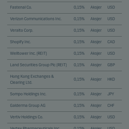
Fastenal Co.
0,15%
Aksjer
USD
Verizon Communications Inc.
0,15%
Aksjer
USD
Veralto Corp.
0,15%
Aksjer
USD
Shopify Inc.
0,15%
Aksjer
CAD
Welltower Inc. (REIT)
0,15%
Aksjer
USD
Land Securities Group Plc (REIT)
0,15%
Aksjer
GBP
Hong Kong Exchanges &
0,15%
Aksjer
HKD
Clearing Ltd.
Sompo Holdings Inc.
0,15%
Aksjer
JPY
Galderma Group AG
0,15%
Aksjer
CHF
Vertiv Holdings Co.
0,15%
Aksjer
USD
Vertex Pharmaceuticals Inc.
0,15%
Aksjer
USD