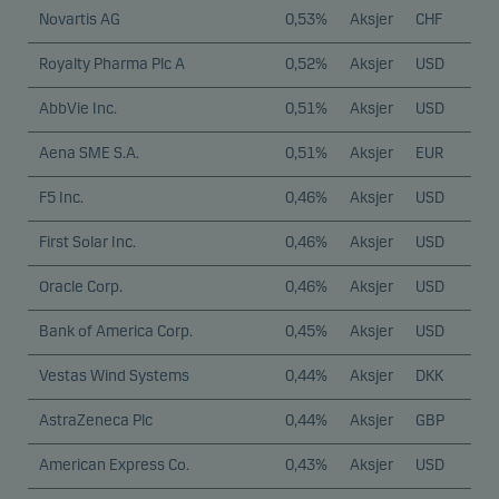
Novartis AG
0,53%
Aksjer
CHF
Royalty Pharma Plc A
0,52%
Aksjer
USD
AbbVie Inc.
0,51%
Aksjer
USD
Aena SME S.A.
0,51%
Aksjer
EUR
F5 Inc.
0,46%
Aksjer
USD
First Solar Inc.
0,46%
Aksjer
USD
Oracle Corp.
0,46%
Aksjer
USD
Bank of America Corp.
0,45%
Aksjer
USD
Vestas Wind Systems
0,44%
Aksjer
DKK
AstraZeneca Plc
0,44%
Aksjer
GBP
American Express Co.
0,43%
Aksjer
USD