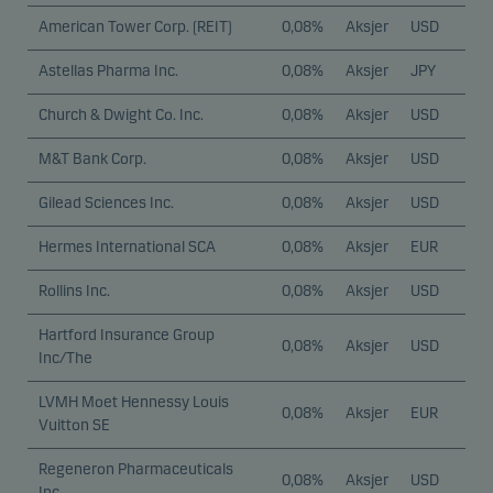
American Tower Corp. (REIT)
0,08%
Aksjer
USD
Astellas Pharma Inc.
0,08%
Aksjer
JPY
Church & Dwight Co. Inc.
0,08%
Aksjer
USD
M&T Bank Corp.
0,08%
Aksjer
USD
Gilead Sciences Inc.
0,08%
Aksjer
USD
Hermes International SCA
0,08%
Aksjer
EUR
Rollins Inc.
0,08%
Aksjer
USD
Hartford Insurance Group
0,08%
Aksjer
USD
Inc/The
LVMH Moet Hennessy Louis
0,08%
Aksjer
EUR
Vuitton SE
Regeneron Pharmaceuticals
0,08%
Aksjer
USD
Inc.