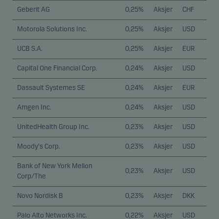
Geberit AG
0,25%
Aksjer
CHF
Motorola Solutions Inc.
0,25%
Aksjer
USD
UCB S.A.
0,25%
Aksjer
EUR
Capital One Financial Corp.
0,24%
Aksjer
USD
Dassault Systemes SE
0,24%
Aksjer
EUR
Amgen Inc.
0,24%
Aksjer
USD
UnitedHealth Group Inc.
0,23%
Aksjer
USD
Moody's Corp.
0,23%
Aksjer
USD
Bank of New York Mellon
0,23%
Aksjer
USD
Corp/The
Novo Nordisk B
0,23%
Aksjer
DKK
Palo Alto Networks Inc.
0,22%
Aksjer
USD