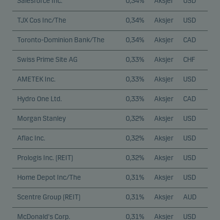
Salesforce Inc.
0,34%
Aksjer
USD
TJX Cos Inc/The
0,34%
Aksjer
USD
Toronto-Dominion Bank/The
0,34%
Aksjer
CAD
Swiss Prime Site AG
0,33%
Aksjer
CHF
AMETEK Inc.
0,33%
Aksjer
USD
Hydro One Ltd.
0,33%
Aksjer
CAD
Morgan Stanley
0,32%
Aksjer
USD
Aflac Inc.
0,32%
Aksjer
USD
Prologis Inc. (REIT)
0,32%
Aksjer
USD
Home Depot Inc/The
0,31%
Aksjer
USD
Scentre Group (REIT)
0,31%
Aksjer
AUD
McDonald's Corp.
0,31%
Aksjer
USD