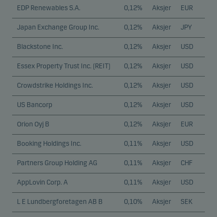
vår, hvilken region de er fra og hvilke funksjoner ser
EDP Renewables S.A.
0,12%
Aksjer
EUR
er på. Du kan avvise disse informasjonskapslene i
Japan Exchange Group Inc.
0,12%
Aksjer
JPY
informasjonskapselfanen.
Blackstone Inc.
0,12%
Aksjer
USD
Markedsføring
Essex Property Trust Inc. (REIT)
0,12%
Aksjer
USD
Disse informasjonskapslene gjør det mulig for oss å
Crowdstrike Holdings Inc.
0,12%
Aksjer
USD
identifisere deg (enheten din) og profilen din for å gi
deg relevant innhold.
US Bancorp
0,12%
Aksjer
USD
Orion Oyj B
0,12%
Aksjer
EUR
Booking Holdings Inc.
0,11%
Aksjer
USD
Partners Group Holding AG
0,11%
Aksjer
CHF
AppLovin Corp. A
0,11%
Aksjer
USD
L E Lundbergforetagen AB B
0,10%
Aksjer
SEK