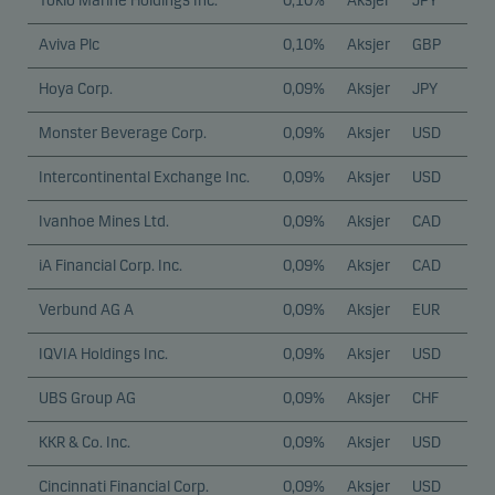
Tokio Marine Holdings Inc.
0,10%
Aksjer
JPY
Aviva Plc
0,10%
Aksjer
GBP
Hoya Corp.
0,09%
Aksjer
JPY
Monster Beverage Corp.
0,09%
Aksjer
USD
Intercontinental Exchange Inc.
0,09%
Aksjer
USD
Ivanhoe Mines Ltd.
0,09%
Aksjer
CAD
iA Financial Corp. Inc.
0,09%
Aksjer
CAD
Verbund AG A
0,09%
Aksjer
EUR
IQVIA Holdings Inc.
0,09%
Aksjer
USD
UBS Group AG
0,09%
Aksjer
CHF
KKR & Co. Inc.
0,09%
Aksjer
USD
Cincinnati Financial Corp.
0,09%
Aksjer
USD