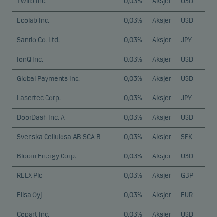
Twilio Inc.
0,03%
Aksjer
USD
Ecolab Inc.
0,03%
Aksjer
USD
Sanrio Co. Ltd.
0,03%
Aksjer
JPY
IonQ Inc.
0,03%
Aksjer
USD
Global Payments Inc.
0,03%
Aksjer
USD
Lasertec Corp.
0,03%
Aksjer
JPY
DoorDash Inc. A
0,03%
Aksjer
USD
Svenska Cellulosa AB SCA B
0,03%
Aksjer
SEK
Bloom Energy Corp.
0,03%
Aksjer
USD
RELX Plc
0,03%
Aksjer
GBP
Elisa Oyj
0,03%
Aksjer
EUR
Copart Inc.
0,03%
Aksjer
USD