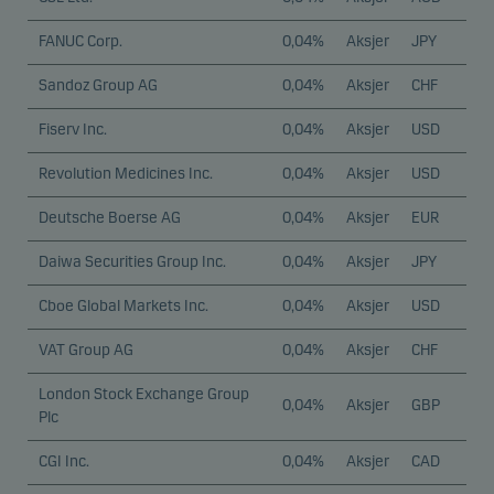
FANUC Corp.
0,04%
Aksjer
JPY
Sandoz Group AG
0,04%
Aksjer
CHF
Fiserv Inc.
0,04%
Aksjer
USD
Revolution Medicines Inc.
0,04%
Aksjer
USD
Deutsche Boerse AG
0,04%
Aksjer
EUR
Daiwa Securities Group Inc.
0,04%
Aksjer
JPY
Cboe Global Markets Inc.
0,04%
Aksjer
USD
VAT Group AG
0,04%
Aksjer
CHF
London Stock Exchange Group
0,04%
Aksjer
GBP
Plc
CGI Inc.
0,04%
Aksjer
CAD