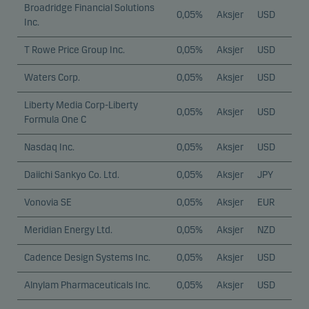
Broadridge Financial Solutions
0,05%
Aksjer
USD
Inc.
T Rowe Price Group Inc.
0,05%
Aksjer
USD
Waters Corp.
0,05%
Aksjer
USD
Liberty Media Corp-Liberty
0,05%
Aksjer
USD
Formula One C
Nasdaq Inc.
0,05%
Aksjer
USD
Daiichi Sankyo Co. Ltd.
0,05%
Aksjer
JPY
Vonovia SE
0,05%
Aksjer
EUR
Meridian Energy Ltd.
0,05%
Aksjer
NZD
Cadence Design Systems Inc.
0,05%
Aksjer
USD
Alnylam Pharmaceuticals Inc.
0,05%
Aksjer
USD