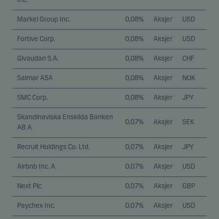
Markel Group Inc.
0,08%
Aksjer
USD
Fortive Corp.
0,08%
Aksjer
USD
Givaudan S.A.
0,08%
Aksjer
CHF
Salmar ASA
0,08%
Aksjer
NOK
SMC Corp.
0,08%
Aksjer
JPY
Skandinaviska Enskilda Banken
0,07%
Aksjer
SEK
AB A
Recruit Holdings Co. Ltd.
0,07%
Aksjer
JPY
Airbnb Inc. A
0,07%
Aksjer
USD
Next Plc
0,07%
Aksjer
GBP
Paychex Inc.
0,07%
Aksjer
USD