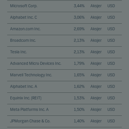
Microsoft Corp.
3,44%
Aksjer
USD
Alphabet Inc. C
3,06%
Aksjer
USD
Amazon.com Inc.
2,69%
Aksjer
USD
Broadcom Inc.
2,13%
Aksjer
USD
Tesla Inc.
2,13%
Aksjer
USD
Advanced Micro Devices Inc.
1,79%
Aksjer
USD
Marvell Technology Inc.
1,65%
Aksjer
USD
Alphabet Inc. A
1,62%
Aksjer
USD
Equinix Inc. (REIT)
1,53%
Aksjer
USD
Meta Platforms Inc. A
1,50%
Aksjer
USD
JPMorgan Chase & Co.
1,40%
Aksjer
USD