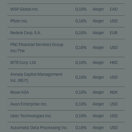
WSP Global Inc.
0,16%
Aksjer
CAD
Pfizer Inc.
0,16%
Aksjer
USD
Redeia Corp. S.A.
0,16%
Aksjer
EUR
PNC Financial Services Group
0,16%
Aksjer
USD
Inc/The
MTR Corp. Ltd.
0,16%
Aksjer
HKD
Annaly Capital Management
0,16%
Aksjer
USD
Inc. (REIT)
Mowi ASA
0,16%
Aksjer
NOK
Axon Enterprise Inc.
0,16%
Aksjer
USD
Uber Technologies Inc.
0,16%
Aksjer
USD
Automatic Data Processing Inc.
0,16%
Aksjer
USD