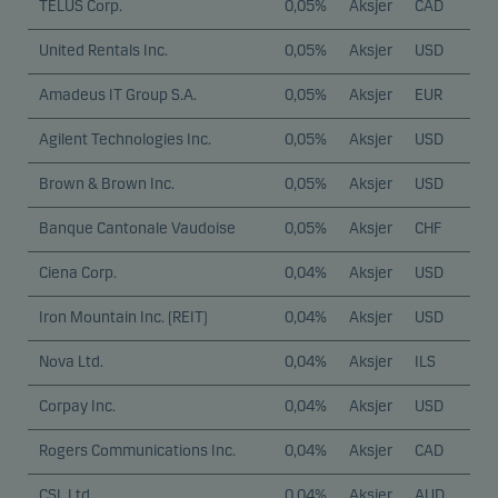
TELUS Corp.
0,05%
Aksjer
CAD
United Rentals Inc.
0,05%
Aksjer
USD
Amadeus IT Group S.A.
0,05%
Aksjer
EUR
Agilent Technologies Inc.
0,05%
Aksjer
USD
Brown & Brown Inc.
0,05%
Aksjer
USD
Banque Cantonale Vaudoise
0,05%
Aksjer
CHF
Ciena Corp.
0,04%
Aksjer
USD
Iron Mountain Inc. (REIT)
0,04%
Aksjer
USD
Nova Ltd.
0,04%
Aksjer
ILS
Corpay Inc.
0,04%
Aksjer
USD
Rogers Communications Inc.
0,04%
Aksjer
CAD
CSL Ltd.
0,04%
Aksjer
AUD