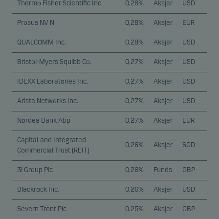
Thermo Fisher Scientific Inc.
0,28%
Aksjer
USD
Prosus NV N
0,28%
Aksjer
EUR
QUALCOMM Inc.
0,28%
Aksjer
USD
Bristol-Myers Squibb Co.
0,27%
Aksjer
USD
IDEXX Laboratories Inc.
0,27%
Aksjer
USD
Arista Networks Inc.
0,27%
Aksjer
USD
Nordea Bank Abp
0,27%
Aksjer
EUR
CapitaLand Integrated
0,26%
Aksjer
SGD
Commercial Trust (REIT)
3i Group Plc
0,26%
Funds
GBP
Blackrock Inc.
0,26%
Aksjer
USD
Severn Trent Plc
0,25%
Aksjer
GBP