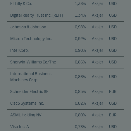
Eli Lilly & Co.
1,38%
Aksjer
USD
Digital Realty Trust Inc. (REIT)
1,34%
Aksjer
USD
Johnson & Johnson
0,98%
Aksjer
USD
Micron Technology Inc.
0,92%
Aksjer
USD
Intel Corp.
0,90%
Aksjer
USD
Sherwin-Williams Co/The
0,86%
Aksjer
USD
International Business
0,86%
Aksjer
USD
Machines Corp.
Schneider Electric SE
0,85%
Aksjer
EUR
Cisco Systems Inc.
0,82%
Aksjer
USD
ASML Holding NV
0,80%
Aksjer
EUR
Visa Inc. A
0,78%
Aksjer
USD