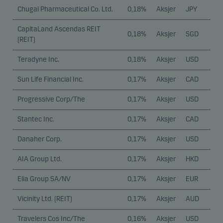
Chugai Pharmaceutical Co. Ltd.
0,18%
Aksjer
JPY
CapitaLand Ascendas REIT
0,18%
Aksjer
SGD
(REIT)
Teradyne Inc.
0,18%
Aksjer
USD
Sun Life Financial Inc.
0,17%
Aksjer
CAD
Progressive Corp/The
0,17%
Aksjer
USD
Stantec Inc.
0,17%
Aksjer
CAD
Danaher Corp.
0,17%
Aksjer
USD
AIA Group Ltd.
0,17%
Aksjer
HKD
Elia Group SA/NV
0,17%
Aksjer
EUR
Vicinity Ltd. (REIT)
0,17%
Aksjer
AUD
Travelers Cos Inc/The
0,16%
Aksjer
USD