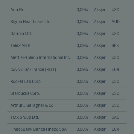
Aon Plc
0,09%
Aksjer
USD
Sigma Healthcare Ltd.
0,09%
Aksjer
AUD
Garmin Ltd.
0,09%
Aksjer
USD
Tele2 AB B
0,09%
Aksjer
SEK
Mettler-Toledo International Inc.
0,09%
Aksjer
USD
Covivio SA/France (REIT)
0,09%
Aksjer
EUR
Rocket Lab Corp.
0,08%
Aksjer
USD
Starbucks Corp.
0,08%
Aksjer
USD
Arthur J Gallagher & Co.
0,08%
Aksjer
USD
TMX Group Ltd.
0,08%
Aksjer
CAD
FinecoBank Banca Fineco SpA
0,08%
Aksjer
EUR