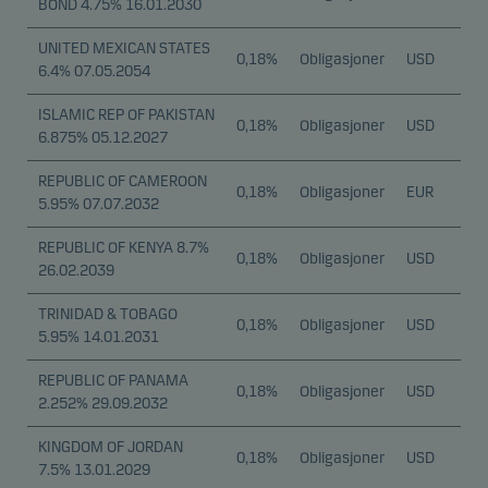
BOND 4.75% 16.01.2030
UNITED MEXICAN STATES
0,18%
Obligasjoner
USD
6.4% 07.05.2054
ISLAMIC REP OF PAKISTAN
0,18%
Obligasjoner
USD
6.875% 05.12.2027
REPUBLIC OF CAMEROON
0,18%
Obligasjoner
EUR
5.95% 07.07.2032
REPUBLIC OF KENYA 8.7%
0,18%
Obligasjoner
USD
26.02.2039
TRINIDAD & TOBAGO
0,18%
Obligasjoner
USD
5.95% 14.01.2031
REPUBLIC OF PANAMA
0,18%
Obligasjoner
USD
2.252% 29.09.2032
KINGDOM OF JORDAN
0,18%
Obligasjoner
USD
7.5% 13.01.2029