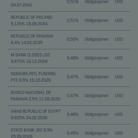
0,51%
Obligasjoner
USD
09.07.2041
REPUBLIC OF POLAND
0,51%
Obligasjoner
USD
5.125% 18.09.2034
REPUBLIC OF PANAMA
0,50%
Obligasjoner
USD
6.4% 14.02.2035
M BANK CLOSED JSC
0,49%
Obligasjoner
USD
9.875% 19.12.2028
NOMURA INTL FUNDING
0,47%
Obligasjoner
USD
PTE 6.5% 10.10.2026
BANCO NACIONAL DE
0,47%
Obligasjoner
USD
PANAMA 2.5% 11.08.2030
ARAB REPUBLIC OF EGYPT
0,46%
Obligasjoner
USD
8.625% 04.02.2030
STATE BANK JSC 8.9%
0,45%
Obligasjoner
USD
25.09.2028