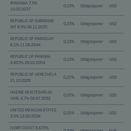
ROMANIA 7.5%
vår, hvilken region de er fra og hvilke funksjoner ser
0,23%
Obligasjoner
USD
10.02.2037
er på. Du kan avvise disse informasjonskapslene i
informasjonskapselfanen.
REPUBLIC OF SURINAME
0,23%
Obligasjoner
USD
INT 8.5% 06.11.2035
Markedsføring
REPUBLIC OF PARAGUAY
0,23%
Obligasjoner
USD
Disse informasjonskapslene gjør det mulig for oss å
6.1% 11.08.2044
identifisere deg (enheten din) og profilen din for å gi
REPUBLIC OF PANAMA
deg relevant innhold.
0,23%
Obligasjoner
USD
6.853% 28.03.2054
REPUBLIC OF VENEZUELA
0,22%
Obligasjoner
USD
21.10.2026
HAZINE MUSTESARLIGI
0,22%
Obligasjoner
USD
VARL 6.7% 02.07.2032
UNITED MEXICAN STATES
0,22%
Obligasjoner
USD
3.5% 12.02.2034
IVORY COAST 6.875%
0,22%
Obligasjoner
EUR