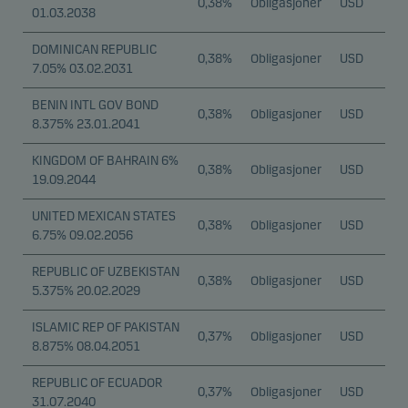
0,38%
Obligasjoner
USD
01.03.2038
DOMINICAN REPUBLIC
0,38%
Obligasjoner
USD
7.05% 03.02.2031
BENIN INTL GOV BOND
0,38%
Obligasjoner
USD
8.375% 23.01.2041
KINGDOM OF BAHRAIN 6%
0,38%
Obligasjoner
USD
19.09.2044
UNITED MEXICAN STATES
0,38%
Obligasjoner
USD
6.75% 09.02.2056
REPUBLIC OF UZBEKISTAN
0,38%
Obligasjoner
USD
5.375% 20.02.2029
ISLAMIC REP OF PAKISTAN
0,37%
Obligasjoner
USD
8.875% 08.04.2051
REPUBLIC OF ECUADOR
0,37%
Obligasjoner
USD
31.07.2040