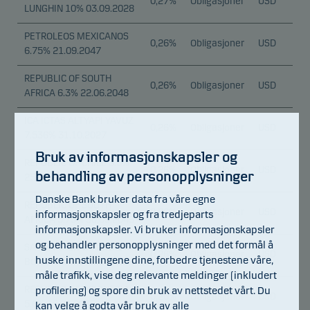
0,27%
Obligasjoner
USD
LUNGHIN 10% 03.09.2028
PETROLEOS MEXICANOS
0,26%
Obligasjoner
USD
6.75% 21.09.2047
REPUBLIC OF SOUTH
0,26%
Obligasjoner
USD
AFRICA 6.3% 22.06.2048
ICA ICTAS ALTYAPI YAVUZ
0,26%
Obligasjoner
USD
7.536% 31.10.2027
Bruk av informasjonskapsler og
REPUBLIC OF CHILE 3.5%
0,26%
Obligasjoner
USD
behandling av personopplysninger
25.01.2050
Danske Bank bruker data fra våre egne
REPUBLIC OF SOUTH
0,26%
Obligasjoner
USD
informasjonskapsler og fra tredjeparts
AFRICA 5.75% 30.09.2049
informasjonskapsler. Vi bruker informasjonskapsler
og behandler personopplysninger med det formål å
SAUDI INTERNATIONAL
0,26%
Obligasjoner
USD
huske innstillingene dine, forbedre tjenestene våre,
BOND 4.125% 12.01.2029
måle trafikk, vise deg relevante meldinger (inkludert
REPUBLIC OF INDONESIA
profilering) og spore din bruk av nettstedet vårt. Du
0,26%
Obligasjoner
USD
5.6% 15.01.2035
kan velge å godta vår bruk av alle