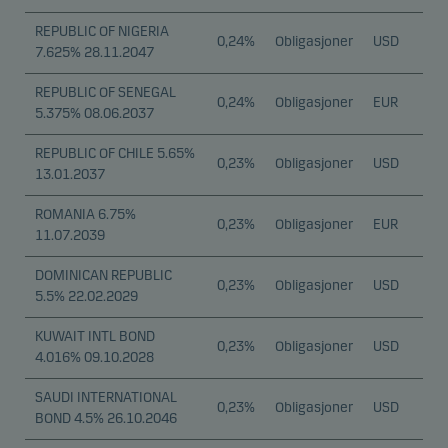
språkvalg og tilgang til sikre områder på
hjemmesiden. Nettsiden fungerer ikke optimalt uten
REPUBLIC OF NIGERIA
0,24%
Obligasjoner
USD
7.625% 28.11.2047
disse informasjonskapslene, og du kan ikke avvise
disse når du bruker nettstedet vårt.
REPUBLIC OF SENEGAL
0,24%
Obligasjoner
EUR
5.375% 08.06.2037
Funksjonelle
REPUBLIC OF CHILE 5.65%
0,23%
Obligasjoner
USD
Funksjonelle (eller såkalte "preferanse"-)
13.01.2037
informasjonskapsler gjør at vår hjemmeside husker
ROMANIA 6.75%
dine valg av innstillinger som påvirker måten siden
0,23%
Obligasjoner
EUR
11.07.2039
vises på. Du kan avvise disse informasjonskapslene i
informasjonskapselfanen.
DOMINICAN REPUBLIC
0,23%
Obligasjoner
USD
5.5% 22.02.2029
Statistiske
KUWAIT INTL BOND
0,23%
Obligasjoner
USD
4.016% 09.10.2028
Disse informasjonskapslene bruker vi til å spore
atferden til våre besøkende på et aggregert nivå for
SAUDI INTERNATIONAL
0,23%
Obligasjoner
USD
å måle og optimalisere funksjonaliteten til nettstedet
BOND 4.5% 26.10.2046
vårt. For eksempel hvordan besøkende bruker siden